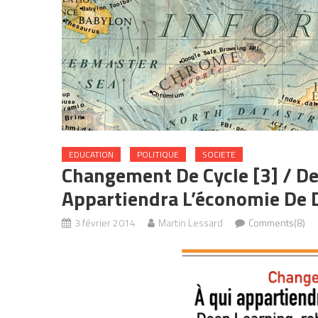
EDUCATION
POLITIQUE
SOCIETE
Changement De Cycle [3] / De
Appartiendra L’économie De
3 février 2014
Martin Lessard
Comments(8)