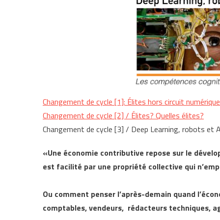
Changement de cycle [1]: Élites hors circuit numérique
Changement de cycle [2] / Élites? Quelles élites?
Changement de cycle [3] / Deep Learning, robots et A
«Une économie contributive repose sur le dévelop
est facilité par une propriété collective qui n’em
Ou comment penser l’après-demain quand l’écono
comptables, vendeurs, rédacteurs techniques, a