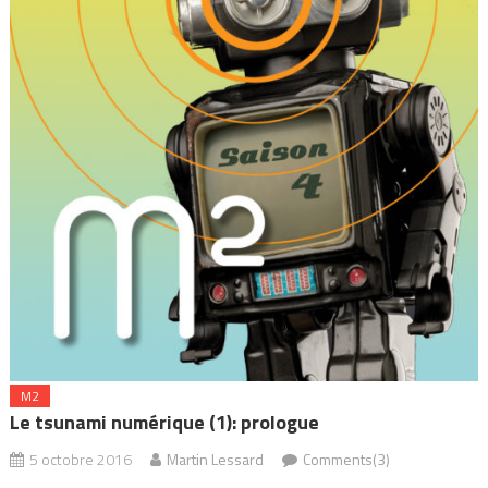
M2
Le tsunami numérique (1): prologue
5 octobre 2016
Martin Lessard
Comments(3)