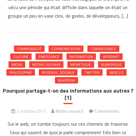
vécu une période qui était difficile dans laquelle on était un
groupe un peu en vase clos, de geeks, de développeurs, […]
COMMUNAUTÉ
COMMUNICATION
CONNAISSANCE
CULTURE
EMERGENCE
INFORMATION
INTERNET
MEDIA
MÉDIAS SOCIAUX
MEMETIQUE
NUMERIQUE
PHILOSOPHIE
RESEAUX_SOCIAUX
TWITTER
WEB 2.0
WIKIPEDIA
Pourquoi partage-t-on des informations aux autres ?
[1]
3 octobre 2013
Martin Lessard
Comments(4)
Sur le web, on tombe toujours sur ces chemins de traverse.
Ceux qui savent de quoi je parle comprennent très bien ce