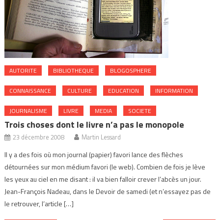
AUTORITE
BIBLIOTHEQUE
BLOGOSPHERE
CONNAISSANCE
CULTURE
EDUCATION
INFORMATION
JOURNALISME
LIVRE
MEDIA
SOCIETE
Trois choses dont le livre n’a pas le monopole
23 décembre 2008
Martin Lessard
Il y a des fois où mon journal (papier) favori lance des flèches
détournées sur mon médium favori (le web). Combien de fois je lève
les yeux au ciel en me disant : il va bien falloir crever l’abcès un jour.
Jean-François Nadeau, dans le Devoir de samedi (et n’essayez pas de
le retrouver, l’article […]