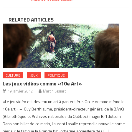
RELATED ARTICLES
CULTURE
JEUX
POLITIQUE
Les jeux vidéos comme «10e Art»
19 janvier 2012
Martin Lessard
«Le jeu vidéo est devenu un art à part entière. On le nomme même le
10e art.» – Guy Berthiaume, président-directeur général de la BAnQ
(Bibliothèque et Archives nationales du Québec) Image: Br1dotcom
Dans son billet de ce matin, Laurent Lasalle reprend la nouvelle sortie
hier sur le fait que la Grande bibliothèque accueillera dès […]