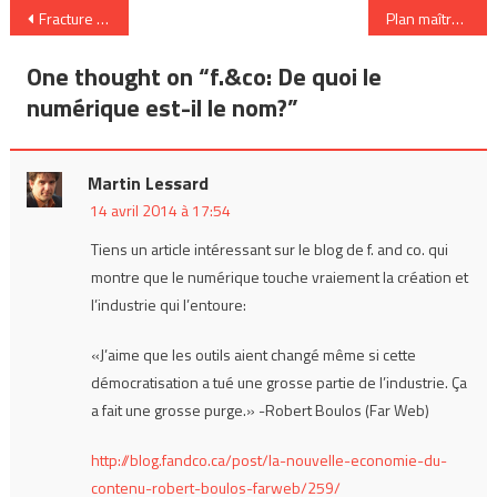
Navigation
Fracture numérique: de quelles divisions parlons-nous?
Plan maître de la Stratégie Culturelle Numérique du Québec
de
One thought on “
f.&co: De quoi le
l’article
numérique est-il le nom?
”
Martin Lessard
14 avril 2014 à 17:54
Tiens un article intéressant sur le blog de f. and co. qui
montre que le numérique touche vraiement la création et
l’industrie qui l’entoure:
«J’aime que les outils aient changé même si cette
démocratisation a tué une grosse partie de l’industrie. Ça
a fait une grosse purge.» -Robert Boulos (Far Web)
http://blog.fandco.ca/post/la-nouvelle-economie-du-
contenu-robert-boulos-farweb/259/