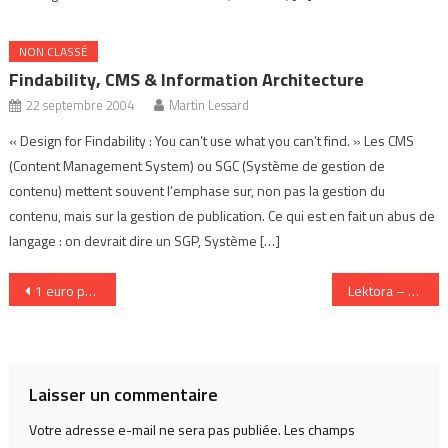
NON CLASSÉ
Findability, CMS & Information Architecture
22 septembre 2004
Martin Lessard
« Design for Findability : You can’t use what you can’t find. » Les CMS
(Content Management System) ou SGC (Système de gestion de
contenu) mettent souvent l’emphase sur, non pas la gestion du
contenu, mais sur la gestion de publication. Ce qui est en fait un abus de
langage : on devrait dire un SGP, Système […]
Navigation
1 euro par jour pour Linux
Lektora – un agrégateur 100 % francophone
de
l’article
Laisser un commentaire
Votre adresse e-mail ne sera pas publiée.
Les champs