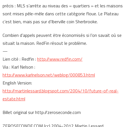
précis : MLS s’arrête au niveau des « quartiers » et les maisons
sont mises pêle-mêle dans cette catégorie floue. Le Plateau
c’est bien, mais pas sur d’Iberville coin Sherbrooke.
Combien d’appels peuvent être économisés si l’on savait où se
situait la maison. RedFin résout le problème.
—
Lien cité : Redfin :
http://www.redfin.com/
Via : Karl Nelson :
http://www.karlnelson.net/weblog/000853.html
English Version:
http://martinlessard.blogspot.com/2004/10/future-of-real-
estate.html
Billet original sur http://zeroseconde.com
ZEROSECONDE.COM (cc) 2004-2012 Martin Lessard