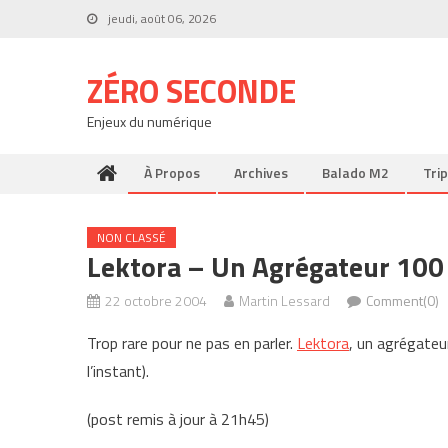
Skip
jeudi, août 06, 2026
to
content
ZÉRO SECONDE
Enjeux du numérique
À Propos
Archives
Balado M2
Trip
NON CLASSÉ
Lektora – Un Agrégateur 100
22 octobre 2004
Martin Lessard
Comment(0)
Trop rare pour ne pas en parler.
Lektora
, un agrégate
l’instant).
(post remis à jour à 21h45)