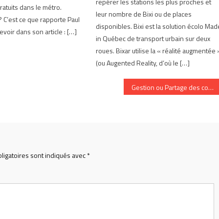
repérer les stations les plus proches et
ratuits dans le métro.
leur nombre de Bixi ou de places
? C’est ce que rapporte Paul
disponibles. Bixi est la solution écolo Mad
voir dans son article : […]
in Québec de transport urbain sur deux
roues. Bixar utilise la « réalité augmentée 
(ou Augented Reality, d’où le […]
Gestion ou Partage des connaissances
ligatoires sont indiqués avec
*