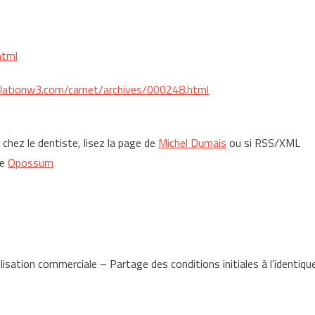
html
llationw3.com/carnet/archives/000248.html
 chez le dentiste, lisez la page de
Michel Dumais
ou si RSS/XML
de
Opossum
lisation commerciale – Partage des conditions initiales à l’identiqu