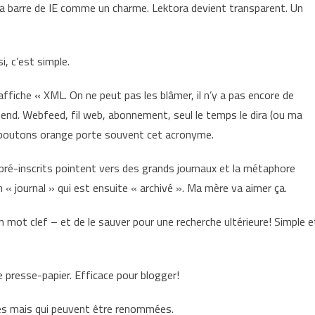
 la barre de IE comme un charme. Lektora devient transparent. Un
i, c’est simple.
fiche « XML. On ne peut pas les blâmer, il n’y a pas encore de
tend. Webfeed, fil web, abonnement, seul le temps le dira (ou ma
 boutons orange porte souvent cet acronyme.
ls pré-inscrits pointent vers des grands journaux et la métaphore
n « journal » qui est ensuite « archivé ». Ma mère va aimer ça.
 mot clef – et de le sauver pour une recherche ultérieure! Simple e
 presse-papier. Efficace pour blogger!
es mais qui peuvent être renommées.