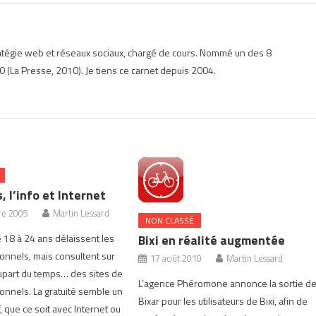
ratégie web et réseaux sociaux, chargé de cours. Nommé un des 8
 (La Presse, 2010). Je tiens ce carnet depuis 2004.
, l’info et Internet
re 2005
Martin Lessard
NON CLASSÉ
 18 à 24 ans délaissent les
Bixi en réalité augmentée
ionnels, mais consultent sur
17 août 2010
Martin Lessard
plupart du temps… des sites de
L’agence Phéromone annonce la sortie d
ionnels. La gratuité semble un
Bixar pour les utilisateurs de Bixi, afin de
f, que ce soit avec Internet ou