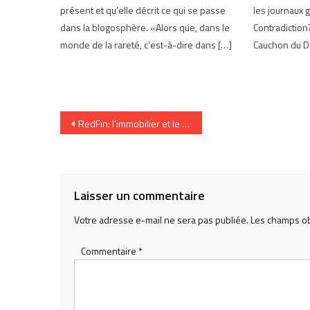
présent et qu’elle décrit ce qui se passe
les journaux g
dans la blogosphère. «Alors que, dans le
Contradiction
monde de la rareté, c’est-à-dire dans […]
Cauchon du De
Navigation
RedFin: l’immobilier et le virtuel
de
l’article
Laisser un commentaire
Votre adresse e-mail ne sera pas publiée.
Les champs ob
Commentaire
*