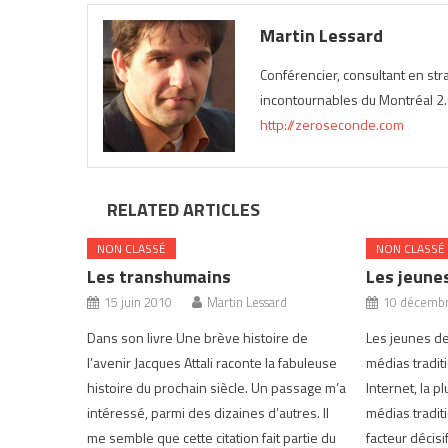
Martin Lessard
Conférencier, consultant en st
incontournables du Montréal 2.0
http://zeroseconde.com
RELATED ARTICLES
NON CLASSÉ
NON CLASSÉ
Les transhumains
Les jeunes
15 juin 2010
Martin Lessard
10 décemb
Dans son livre Une brève histoire de
Les jeunes de
l’avenir Jacques Attali raconte la fabuleuse
médias tradit
histoire du prochain siècle. Un passage m’a
Internet, la 
intéressé, parmi des dizaines d’autres. Il
médias tradit
me semble que cette citation fait partie du
facteur décisi