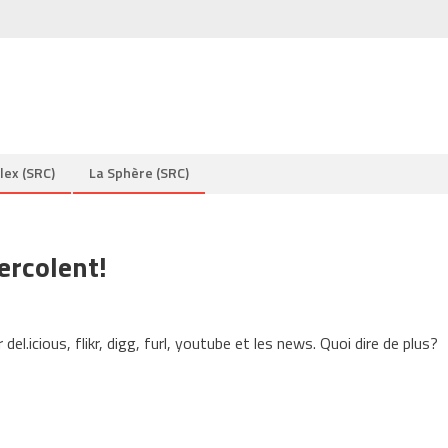
lex (SRC)
La Sphère (SRC)
ercolent!
del.icious, flikr, digg, furl, youtube et les news. Quoi dire de plus?