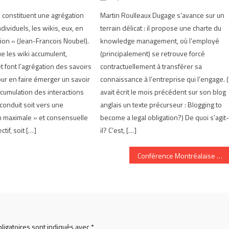
 constituent une agrégation
Martin Roulleaux Dugage s’avance sur un
dividuels, les wikis, eux, en
terrain délicat : il propose une charte du
tion » (Jean-Francois Noubel).
knowledge management, où l’employé
ue les wiki accumulent,
(principalement) se retrouve forcé
 font l’agrégation des savoirs
contractuellement à transférer sa
our en faire émerger un savoir
connaissance à l’entreprise qui l’engage. (I
’accumulation des interactions
avait écrit le mois précédent sur son blog
conduit soit vers une
anglais un texte précurseur : Blogging to
n maximale » et consensuelle
become a legal obligation?) De quoi s’agit
ctif, soit […]
il? C’est, […]
Conférence Montréalaise sur les Technologies de l’Internet
ligatoires sont indiqués avec
*