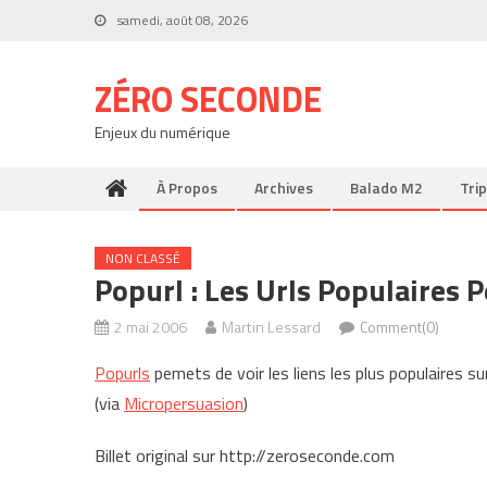
Skip
samedi, août 08, 2026
to
content
ZÉRO SECONDE
Enjeux du numérique
À Propos
Archives
Balado M2
Trip
NON CLASSÉ
Popurl : Les Urls Populaires P
2 mai 2006
Martin Lessard
Comment(0)
Popurls
pemets de voir les liens les plus populaires sur 
(via
Micropersuasion
)
Billet original sur http://zeroseconde.com