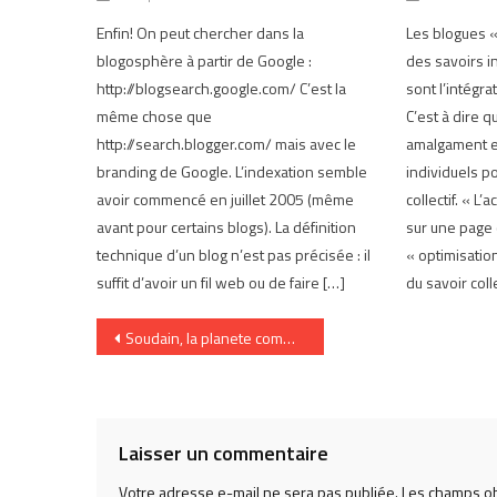
Enfin! On peut chercher dans la
Les blogues «
blogosphère à partir de Google :
des savoirs in
http://blogsearch.google.com/ C’est la
sont l’intégra
même chose que
C’est à dire q
http://search.blogger.com/ mais avec le
amalgament et
branding de Google. L’indexation semble
individuels p
avoir commencé en juillet 2005 (même
collectif. « L
avant pour certains blogs). La définition
sur une page 
technique d’un blog n’est pas précisée : il
« optimisatio
suffit d’avoir un fil web ou de faire […]
du savoir colle
Navigation
Soudain, la planete comme interface
de
l’article
Laisser un commentaire
Votre adresse e-mail ne sera pas publiée.
Les champs ob