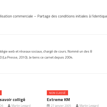
lisation commerciale – Partage des conditions initiales à l’identiqu
ratégie web et réseaux sociaux, chargé de cours. Nommé un des 8
 (La Presse, 2010). Je tiens ce carnet depuis 2004.
NON CLASSÉ
 savoir colligé
Extreme KM
006
Martin Lessard
27 janvier 2005
Martin Lessard