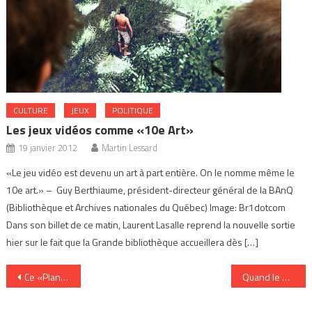
CULTURE
JEUX
POLITIQUE
Les jeux vidéos comme «10e Art»
19 janvier 2012
Martin Lessard
«Le jeu vidéo est devenu un art à part entière. On le nomme même le
10e art.» – Guy Berthiaume, président-directeur général de la BAnQ
(Bibliothèque et Archives nationales du Québec) Image: Br1dotcom
Dans son billet de ce matin, Laurent Lasalle reprend la nouvelle sortie
hier sur le fait que la Grande bibliothèque accueillera dès […]
Navigation
Ce «Plan culturel numérique du Québec» qui se dégage
Quand le hashtag #Ottawa frappe au coeur des médias
de