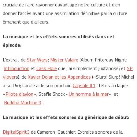
cruciale de faire rayonner davantage notre culture et d’en
donner l’accès avant une assimilation définitive par la culture
émanant que d’ailleurs.
La musique
et les effets sonores
utilisés dans cet
épisode:
L’extrait de
Star Wars
;
Mister Valaire
(Album Friterday Night:
Introduction
et
Cass Hole
que j’ai simplement juxtaposé; et
SP
4lover
s); de
Xavier Dolan et les Appendices
(«Slurp! Slurp! Michel
a soif!»); Carole aide son prochain
Capsule #1
; Têtes à claque
«
Pilote d’avion
»; Stefie Shock «
Un homme à la mer
»; et
Buddha Machine 9
.
La musique et les effets sonores du générique de début:
DigitalSpirit3
de Cameron Gauthier; Extraits sonores de la