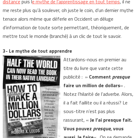
distance
puis l
e mythe de l’apprentissage en tout temps
, il ne
me reste plus qu’à soulever, oh juste le coin, d’un dernier mythe
tenace alors même que déferle en Occident un déluge
d’information de toute sorte permettant, théoriquement, de
mettre tout le monde (branché) à un clic de tout le savoir.
3- Le mythe de tout apprendre
Attardons-nous en premier au
titre du livre que vante cette
publicité : »
Comment
presque
faire un million de dollars
« .
Notez l’hilarité de l’adverbe. Alors,
il a fait faillite ou il a réussi? Le
sous-titre n’est pas plus
rassurant, «
Je l’ai presque fait.
Vous pouvez
presque
, vous
aussi, le faire
« . On se demande