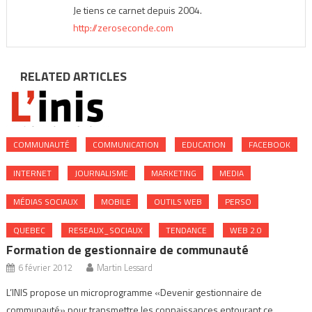
Je tiens ce carnet depuis 2004.
http://zeroseconde.com
RELATED ARTICLES
COMMUNAUTÉ
COMMUNICATION
EDUCATION
FACEBOOK
INTERNET
JOURNALISME
MARKETING
MEDIA
MÉDIAS SOCIAUX
MOBILE
OUTILS WEB
PERSO
QUEBEC
RESEAUX_SOCIAUX
TENDANCE
WEB 2.0
Formation de gestionnaire de communauté
6 février 2012
Martin Lessard
L’INIS propose un microprogramme «Devenir gestionnaire de
communauté» pour transmettre les connaissances entourant ce