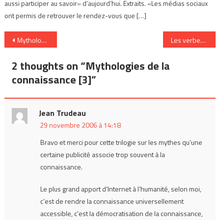
aussi participer au savoir» d’aujourd’hui. Extraits. «Les médias sociaux
ont permis de retrouver le rendez-vous que […]
Navigation
Mythologies de la connaissance [2]
Les verbes du savoir
de
2 thoughts on “
Mythologies de la
l’article
connaissance [3]
”
Jean Trudeau
29 novembre 2006 à 14:18
Bravo et merci pour cette trilogie sur les mythes qu’une
certaine publicité associe trop souvent à la
connaissance.
Le plus grand apport d’Internet à l’humanité, selon moi,
c’est de rendre la connaissance universellement
accessible, c’est la démocratisation de la connaissance,