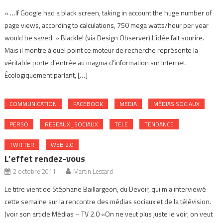
« …If Google had a black screen, taking in account the huge number of
page views, according to calculations, 750 mega watts/hour per year
would be saved. » Blackle! (via Design Observer) L’idée fait sourire.
Mais il montre à quel point ce moteur de recherche représente la
véritable porte d’entrée au magma d’information sur Internet.
Écologiquement parlant, […]
COMMUNICATION
FACEBOOK
MEDIA
MÉDIAS SOCIAUX
PERSO
RESEAUX_SOCIAUX
TELE
TENDANCE
TWITTER
WEB 2.0
L’effet rendez-vous
2 octobre 2011
Martin Lessard
Le titre vient de Stéphane Baillargeon, du Devoir, qui m’a interviewé
cette semaine sur la rencontre des médias sociaux et de la télévision.
(voir son article Médias – TV 2.0 «On ne veut plus juste le voir, on veut