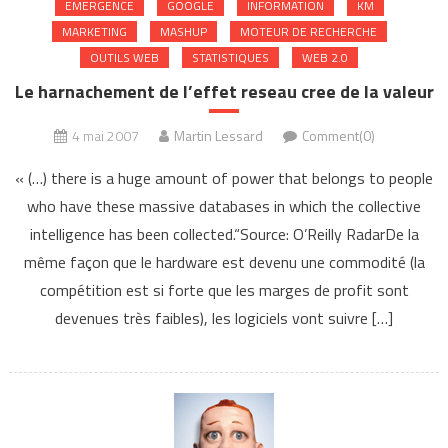
EMERGENCE
GOOGLE
INFORMATION
KM
MARKETING
MASHUP
MOTEUR DE RECHERCHE
OUTILS WEB
STATISTIQUES
WEB 2.0
Le harnachement de l’effet reseau cree de la valeur
4 mai 2007
Martin Lessard
Comment(0)
« (…) there is a huge amount of power that belongs to people
who have these massive databases in which the collective
intelligence has been collected.“Source: O’Reilly RadarDe la
même façon que le hardware est devenu une commodité (la
compétition est si forte que les marges de profit sont
devenues très faibles), les logiciels vont suivre […]