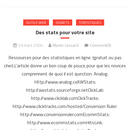
OUTILS WEB
SIGNETS
STATISTIQUES
Des stats pour votre site
29 mars 2004
Martin Lessard
Comment(0)
Ressources pour des statistiques en ligne. (gratuit ou pas
cher).L’article donne un bon coup de pouce pour que les novices
comprennent de quoi il est question. Analog:
Http://www.analog.cxAWStats:
http://awstats.sourceforge.netClickLab:
http://www.clicklab.comClickTracks:
http://www.clicktracks.com/hosted/Conversion Ruler:
http://www.conversionruler.comEcommStats:
http://www.ecommstats.comHitsLink: