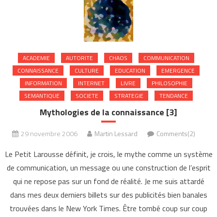
ACADEMIE
AUTORITE
CHAOS
COMMUNICATION
CONNAISSANCE
CULTURE
EDUCATION
EMERGENCE
INFORMATION
INTERNET
LIVRE
PHILOSOPHIE
SEMANTIQUE
SOCIETE
STRATEGIE
TENDANCE
Mythologies de la connaissance [3]
29 novembre 2006
Martin Lessard
Comments(2)
Le Petit Larousse définit, je crois, le mythe comme un système
de communication, un message ou une construction de l’esprit
qui ne repose pas sur un fond de réalité. Je me suis attardé
dans mes deux derniers billets sur des publicités bien banales
trouvées dans le New York Times. Être tombé coup sur coup