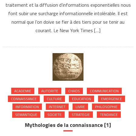
traitement et la diffusion d’informations exponentielles nous
font subir une surcharge informationnelle intolérable. Il est
normal que l’on doive se fier à des tiers pour se tenir au
courant. Le New York Times […]
ACADEMIE
AUTORITE
CHAOS
COMMUNICATION
CONNAISSANCE
CULTURE
EDUCATION
EMERGENCE
INFORMATION
INTERNET
LIVRE
PHILOSOPHIE
SEMANTIQUE
SOCIETE
STRATEGIE
TENDANCE
Mythologies de la connaissance [1]