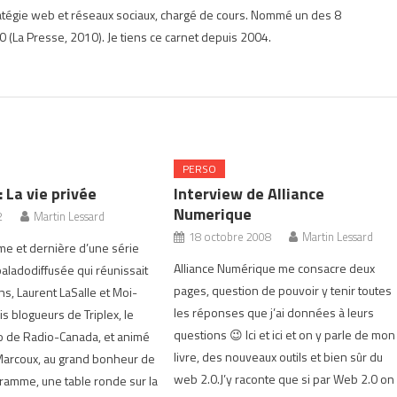
ratégie web et réseaux sociaux, chargé de cours. Nommé un des 8
 (La Presse, 2010). Je tiens ce carnet depuis 2004.
PERSO
 La vie privée
Interview de Alliance
Numerique
2
Martin Lessard
18 octobre 2008
Martin Lessard
ème et dernière d’une série
Alliance Numérique me consacre deux
aladodiffusée qui réunissait
pages, question de pouvoir y tenir toutes
ns, Laurent LaSalle et Moi-
les réponses que j’ai données à leurs
s blogueurs de Triplex, le
questions 😉 Ici et ici et on y parle de mon
o de Radio-Canada, et animé
livre, des nouveaux outils et bien sûr du
Marcoux, au grand bonheur de
web 2.0.J’y raconte que si par Web 2.0 on
ramme, une table ronde sur la