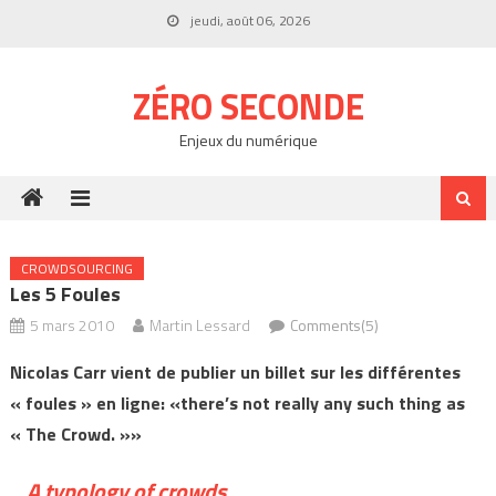
Skip
jeudi, août 06, 2026
to
content
ZÉRO SECONDE
Enjeux du numérique
CROWDSOURCING
Les 5 Foules
5 mars 2010
Martin Lessard
Comments(5)
Nicolas Carr vient de publier un billet sur les différentes
« foules » en ligne: «there’s not really any such thing as
« The Crowd. »»
A typology of crowds