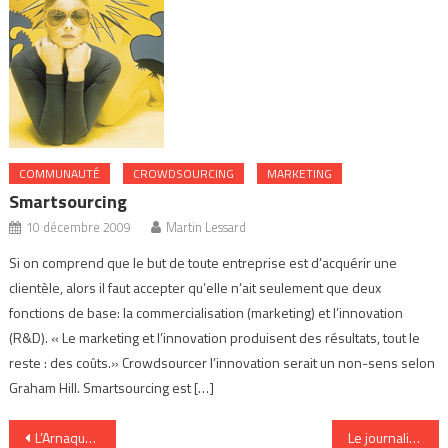
COMMUNAUTÉ
CROWDSOURCING
MARKETING
Smartsourcing
10 décembre 2009
Martin Lessard
Si on comprend que le but de toute entreprise est d’acquérir une
clientèle, alors il faut accepter qu’elle n’ait seulement que deux
fonctions de base: la commercialisation (marketing) et l’innovation
(R&D). « Le marketing et l’innovation produisent des résultats, tout le
reste : des coûts.» Crowdsourcer l’innovation serait un non-sens selon
Graham Hill. Smartsourcing est […]
Navigation
L’Arnaque ne répond plus
Le journaliste-réseau