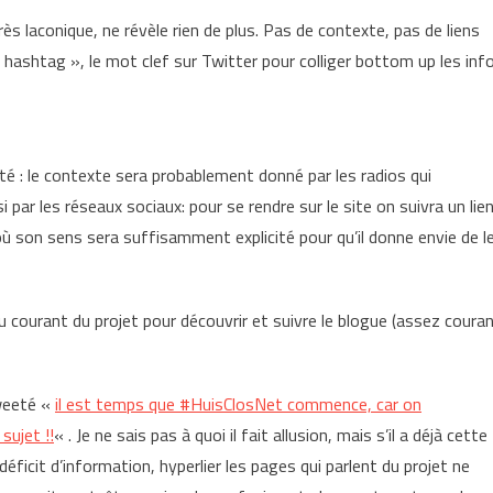
rès laconique, ne révèle rien de plus. Pas de contexte, pas de liens
hashtag », le mot clef sur Twitter pour colliger bottom up les inf
ité : le contexte sera probablement donné par les radios qui
 par les réseaux sociaux: pour se rendre sur le site on suivra un lien
où son sens sera suffisamment explicité pour qu’il donne envie de l
au courant du projet pour découvrir et suivre le blogue (assez coura
tweeté «
il est temps que #HuisClosNet commence, car on
sujet !!
« . Je ne sais pas à quoi il fait allusion, mais s’il a déjà cette
 déficit d’information, hyperlier les pages qui parlent du projet ne