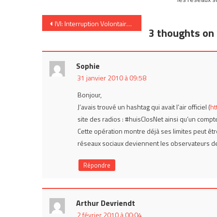
Navigation
IVI: Interruption Volontaire d’Information
3 thoughts on 
de
l’article
Sophie
31 janvier 2010 à 09:58
Bonjour,
J’avais trouvé un hashtag qui avait l’air officiel (
ht
site des radios : #huisClosNet ainsi qu’un comp
Cette opération montre déjà ses limites peut êtr
réseaux sociaux deviennent les observateurs de c
Répondre
Arthur Devriendt
2 février 2010 à 00:04