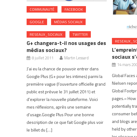
COMMUNAUTÉ
FACEBOOK
GOOGLE
MÉDIAS SOCIAUX
RESEAUX_SOCIAUX
TWITTER
RESEAUX_SO
G+ changera-t-il nos usages des
L’emprein
médias sociaux?
sociaux s’
8 juillet 2011
Martin Lessard
14 mars 20
J’ai eu la chance de pouvoir entrer dans
Global Faces
Google Plus (G+ pour les intimes) parmi la
Nielsen repor
première vague (l’ouverture officielle grand
Global Footpr
public est prévue le 31 juillet 2011) et
pages.« How s
d’explorer la nouvelle plateforme. Voici
potentially t
mes réflexions, après une semaine
consumer beh
d’usage.Google Plus Pour une bonne
and blogs are
description de ce que fait Google plus voir
held by other
le billet du […]
les réseaux s