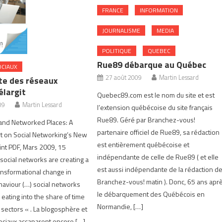
FRANCE
INFORMATION
JOURNALISME
MEDIA
POLITIQUE
QUEBEC
Rue89 débarque au Québec
CIAUX
27 août 2009
Martin Lessard
te des réseaux
élargit
Quebec89.com est le nom du site et est
09
Martin Lessard
l’extension québécoise du site français
Rue89. Géré par Branchez-vous!
 and Networked Places: A
partenaire officiel de Rue89, sa rédaction
t on Social Networking’s New
est entièrement québécoise et
int PDF, Mars 2009, 15
indépendante de celle de Rue89 ( et elle
ocial networks are creating a
est aussi indépendante de la rédaction d
ransformational change in
Branchez-vous! matin ). Donc, 65 ans apr
aviour (…) social networks
le débarquement des Québécois en
 eating into the share of time
Normandie, […]
 sectors « . La blogosphère et
ociaux accaparent encore […]