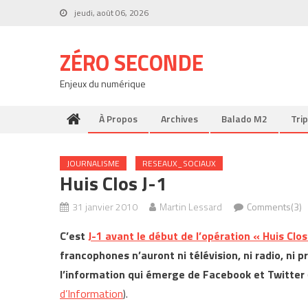
Skip
jeudi, août 06, 2026
to
content
ZÉRO SECONDE
Enjeux du numérique
À Propos
Archives
Balado M2
Trip
JOURNALISME
RESEAUX_SOCIAUX
Huis Clos J-1
31 janvier 2010
Martin Lessard
Comments(3)
C’est
J-1 avant le début de l’opération « Huis Clos
francophones n’auront ni télévision, ni radio, ni
l’information qui émerge de Facebook et Twitter
d’Information
).