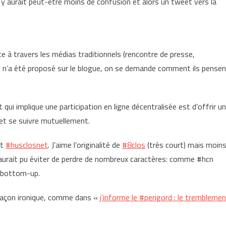
l y aurait peut-être moins de confusion et alors un tweet vers la
nce à travers les médias traditionnels (rencontre de presse,
 n’a été proposé sur le blogue, on se demande comment ils pensen
ui implique une participation en ligne décentralisée est d’offrir u
et se suivre mutuellement.
t
#husclosnet
. J’aime l’originalité de
#8clos
(très court) mais moin
aurait pu éviter de perdre de nombreux caractères: comme #hcn
er bottom-up.
e façon ironique, comme dans «
j’informe le #perigord : le trembleme