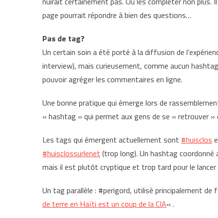
nuirait certainement pas. Ou les compléter non plus. I
page pourrait répondre à bien des questions…
Pas de tag?
Un certain soin a été porté à la diffusion de l’expérie
interview), mais curieusement, comme aucun hashtag
pouvoir agréger les commentaires en ligne.
Une bonne pratique qui émerge lors de rassemblement q
« hashtag » qui permet aux gens de se « retrouver » 
Les tags qui émergent actuellement sont
#huisclos
e
#huisclossurlenet
(trop long). Un hashtag coordonné 
mais il est plutôt cryptique et trop tard pour le lanc
Un tag parallèle : #perigord, utilisé principalement d
de terre en Haïti est un coup de la CIA
« .