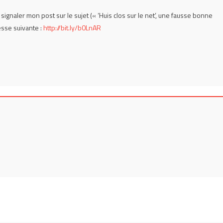
signaler mon post sur le sujet (« ‘Huis clos sur le net’, une fausse bonne
resse suivante :
http://bit.ly/b0LnAR