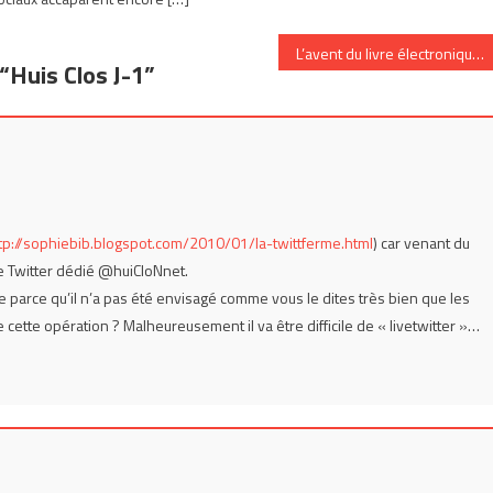
L’avent du livre électronique
“
Huis Clos J-1
”
tp://sophiebib.blogspot.com/2010/01/la-twittferme.html
) car venant du
te Twitter dédié @huiCloNnet.
e parce qu’il n’a pas été envisagé comme vous le dites très bien que les
ette opération ? Malheureusement il va être difficile de « livetwitter »…