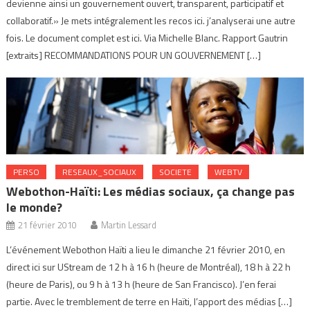
devienne ainsi un gouvernement ouvert, transparent, participatif et
collaboratif.» Je mets intégralement les recos ici. j’analyserai une autre
fois. Le document complet est ici. Via Michelle Blanc. Rapport Gautrin
[extraits] RECOMMANDATIONS POUR UN GOUVERNEMENT […]
PERSO
RESEAUX_SOCIAUX
SOCIETE
WEBTV
Webothon-Haïti: Les médias sociaux, ça change pas
le monde?
21 février 2010
Martin Lessard
L’événement Webothon Haïti a lieu le dimanche 21 février 2010, en
direct ici sur UStream de 12 h à 16 h (heure de Montréal), 18 h à 22 h
(heure de Paris), ou 9 h à 13 h (heure de San Francisco). J’en ferai
partie. Avec le tremblement de terre en Haïti, l’apport des médias […]