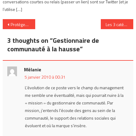
conversations courtes ou relais (passer un lien) sont sur Twitter (et je
l’utilise […]
Navigation
Protégez vos enfants des nouvelles addictions
Les 3 catégories de réalité augmentée
de
3 thoughts on “
Gestionnaire de
l’article
communauté à la hausse
”
Mélanie
5 janvier 2010 à 00:31
L’évolution de ce poste vers le champ du management
me semble une éventualité, mais qui pourrait nuire à la
« mission » du gestionnaire de communauté. Par
mission, j’entends l’écoute des gens au sein de la
communauté, le support des relations sociales qui
évoluent et où la marque s’insère.