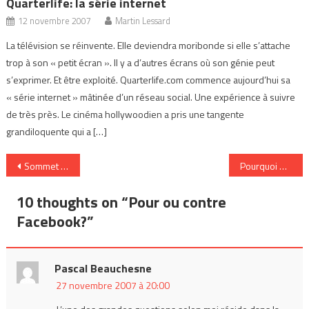
Quarterlife: la série internet
12 novembre 2007
Martin Lessard
La télévision se réinvente. Elle deviendra moribonde si elle s’attache
trop à son « petit écran ». Il y a d’autres écrans où son génie peut
s’exprimer. Et être exploité. Quarterlife.com commence aujourd’hui sa
« série internet » mâtinée d’un réseau social. Une expérience à suivre
de très près. Le cinéma hollywoodien a pris une tangente
grandiloquente qui a […]
Navigation
Sommet international du jeu de Montréal 07
Pourquoi bloguer, en vidéo
de
10 thoughts on “
Pour ou contre
l’article
Facebook?
”
Pascal Beauchesne
27 novembre 2007 à 20:00