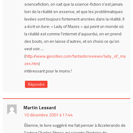
sciencefiction, on sait que la science-fiction n’est jamais
loin de la réalité en essence, et que les problèmatiques
levées sont toujours fortement ancrées dans la réalité. Il
a écrit un livre: « Lady of Mazes » qui peint un monde où
la réalité est comme l’internet d’aujourdui, on en prend
des bouts, on en laisse d’autres, et on choisi ce qu’on
veut voir….
(
http://www.geocities.com/fantasticreviews/lady_of_ma
zes.htm
)
intéressant pour le moins !
Répondre
Martin Lessard
10 décembre 2007 à 17:44
Étienne, le livre suggéré me fait penser à Accelerando de
l’auteur Charles Stross qui raconte l’histoire de