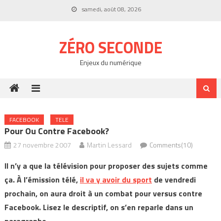
Skip
samedi, août 08, 2026
to
content
ZÉRO SECONDE
Enjeux du numérique
FACEBOOK
TELE
Pour Ou Contre Facebook?
27 novembre 2007
Martin Lessard
Comments(10)
Il n’y a que la télévision pour proposer des sujets comme
ça. À l’émission télé,
il va y avoir du sport
de vendredi
prochain, on aura droit à un combat pour versus contre
Facebook. Lisez le descriptif, on s’en reparle dans un