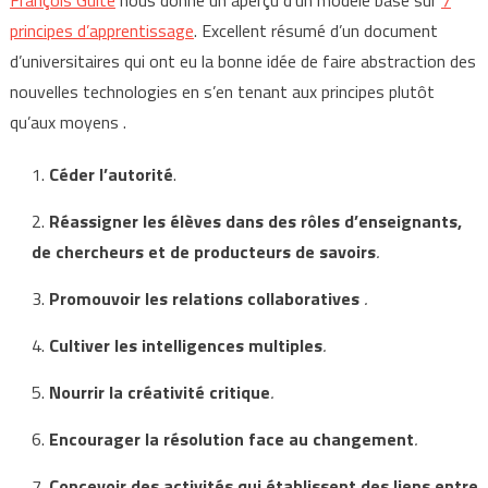
François Guité
nous donne un aperçu d’un modèle basé sur
7
principes d’apprentissage
. Excellent résumé d’un document
d’universitaires qui ont eu la bonne idée de faire abstraction des
nouvelles technologies en s’en tenant aux principes plutôt
qu’aux moyens .
1.
Céder l’autorité
.
2.
Réassigner les élèves dans des rôles d’enseignants,
de chercheurs et de producteurs de savoirs
.
3.
Promouvoir les relations collaboratives
.
4.
Cultiver les intelligences multiples
.
5.
Nourrir la créativité critique
.
6.
Encourager la résolution face au changement
.
7.
Concevoir des activités qui établissent des liens entre