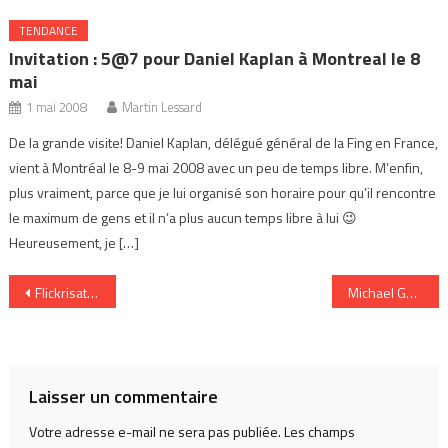
TENDANCE
Invitation : 5@7 pour Daniel Kaplan à Montreal le 8
mai
1 mai 2008
Martin Lessard
De la grande visite! Daniel Kaplan, délégué général de la Fing en France,
vient à Montréal le 8-9 mai 2008 avec un peu de temps libre. M’enfin,
plus vraiment, parce que je lui organisé son horaire pour qu’il rencontre
le maximum de gens et il n’a plus aucun temps libre à lui 😉
Heureusement, je […]
Navigation
Flickrisation de Yahoo Photos
Michael Geist -The taming of World « Wild » Web
de
l’article
Laisser un commentaire
Votre adresse e-mail ne sera pas publiée.
Les champs