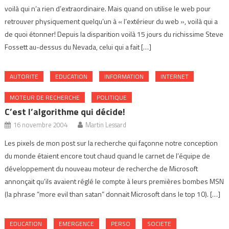
voilà qui n’a rien d’extraordinaire. Mais quand on utilise le web pour
retrouver physiquement quelqu’un à « l’extérieur du web », voilà qui a
de quoi étonner! Depuis la disparition voilà 15 jours du richissime Steve
Fossett au-dessus du Nevada, celui qui a fait […]
AUTORITE
EDUCATION
INFORMATION
INTERNET
MOTEUR DE RECHERCHE
POLITIQUE
C’est l’algorithme qui décide!
16 novembre 2004
Martin Lessard
Les pixels de mon post sur la recherche qui façonne notre conception
du monde étaient encore tout chaud quand le carnet de l’équipe de
développement du nouveau moteur de recherche de Microsoft
annonçait qu’ils avaient réglé le compte à leurs premières bombes MSN
(la phrase “more evil than satan” donnait Microsoft dans le top 10). […]
EDUCATION
EMERGENCE
PERSO
SOCIETE