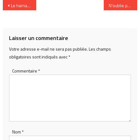
Navigation
Le harnachement de l’effet reseau cree de la valeur
N’oublie pas de prendre du lait
de
l’article
Laisser un commentaire
Votre adresse e-mail ne sera pas publiée.
Les champs
obligatoires sont indiqués avec
*
Commentaire
*
Nom
*