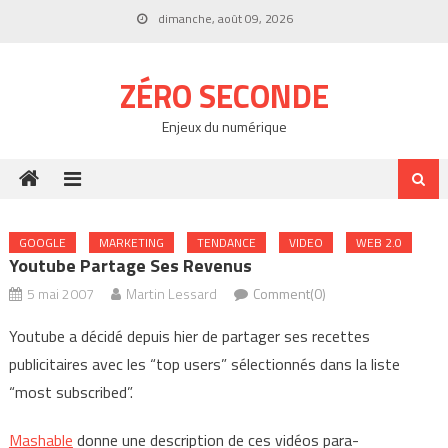
Skip
dimanche, août 09, 2026
to
content
ZÉRO SECONDE
Enjeux du numérique
GOOGLE
MARKETING
TENDANCE
VIDEO
WEB 2.0
Youtube Partage Ses Revenus
5 mai 2007
Martin Lessard
Comment(0)
Youtube a décidé depuis hier de partager ses recettes
publicitaires avec les “top users” sélectionnés dans la liste
“most subscribed”.
Mashable
donne une description de ces vidéos para-