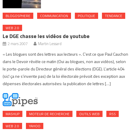
BLOGOSPHERE
COMMUNICATION
POLITIQUE
TENDANCE
WEB 2.0
Le DGE chasse les vidéos de youtube
2 mars 2007
Martin Lessard
« Les blogues sont des lettres aux lecteurs ». C’est ce que Paul Cauchon
dans le Devoir révèle ce matin (Oui au blogues, non aux vidéos), selon
le porte-parole du Directeur général des élections (DGE). L’article 404
(sic! ça ne s’invente pas) de la loi électorale prévoit des exception aux
dépenses électorales autorisées: la publication de lettres […]
MASHUP
MOTEUR DE RECHERCHE
OUTILS WEB
RSS
WEB 2.0
YAHOO