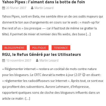
Yahoo Pipes : l’aimant dans la botte de foin
20 février 2007
Martin Lessard
Yahoo Pipes, sorti en Beta, me semble être un de ces outils majeurs qui
donnent le ton aux changements en cours sur le web : « mash-up for
the rest of us » (ou presque — car il faut tout de même se gratter la
tête). Il permet de mixer et remixer des fils webs, des base […]
BLOGOSPHERE
POLITIQUE
TENDANCE
RGU, le Refus Généré par les Utilisateurs
13 novembre 2007
Martin Lessard
« Réglementer internet » restera un cocktail de mots contre nature
pour les blogueurs. Le CRTC devrait la mettre à jour (2.0? 😉 en disant :
« réglementer les radiodiffuseurs sur Internet ». Après tout, ce sont eux
qui profitent des subventions. Aurore Lehmann, d’Infopresse,
rapportent quelques sons de cloche des blogueurs influents dans un
article ce matin : […]