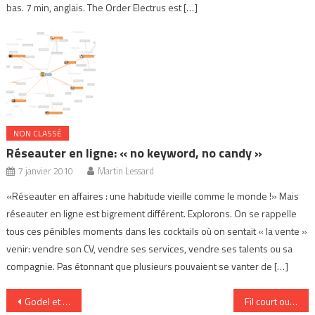
bas. 7 min, anglais. The Order Electrus est […]
NON CLASSÉ
Réseauter en ligne: « no keyword, no candy »
7 janvier 2010
Martin Lessard
«Réseauter en affaires : une habitude vieille comme le monde !» Mais
réseauter en ligne est bigrement différent. Explorons. On se rappelle
tous ces pénibles moments dans les cocktails où on sentait « la vente »
venir: vendre son CV, vendre ses services, vendre ses talents ou sa
compagnie. Pas étonnant que plusieurs pouvaient se vanter de […]
Navigation
Godel et le web semantique
Fil court ou fil long?