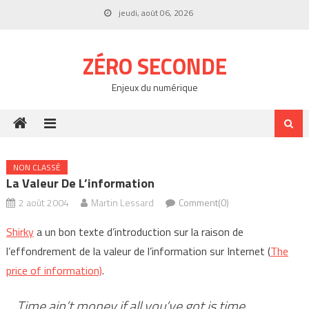
Skip
jeudi, août 06, 2026
to
content
ZÉRO SECONDE
Enjeux du numérique
NON CLASSÉ
La Valeur De L’information
2 août 2004
Martin Lessard
Comment(0)
Shirky
a un bon texte d’introduction sur la raison de
l’effondrement de la valeur de l’information sur Internet (
The
price of information)
.
Time ain’t money if all you’ve got is time