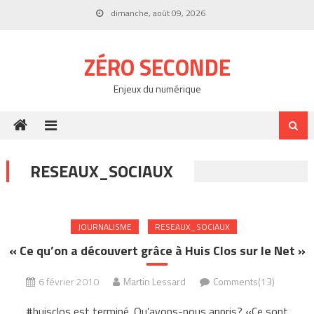
Skip
dimanche, août 09, 2026
to
content
ZÉRO SECONDE
Enjeux du numérique
RESEAUX_SOCIAUX
JOURNALISME
RESEAUX_SOCIAUX
« Ce qu’on a découvert grâce à Huis Clos sur le Net »
6 février 2010
Martin Lessard
Comments(13)
#huisclos est terminé. Qu’avons-nous appris? «Ce sont