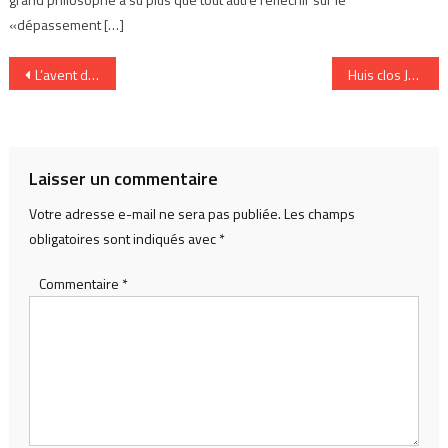
«dépassement […]
Navigation
L’avent du livre électronique
Huis clos J+2
de
l’article
Laisser un commentaire
Votre adresse e-mail ne sera pas publiée.
Les champs
obligatoires sont indiqués avec
*
Commentaire
*