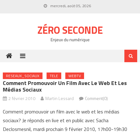
Skip
mercredi, août 05, 2026
to
content
ZÉRO SECONDE
Enjeux du numérique
RESEAUX_SOCIAUX
TELE
WEBTV
Comment Promouvoir Un Film Avec Le Web Et Les
Médias Sociaux
2 février 2010
Martin Lessard
Comment(0)
Comment promouvoir un film avec le web et les médias
sociaux? Je réponds en live et en public avec Sacha
Declosmesnil, mardi prochain 9 février 2010, 17h00-19h30