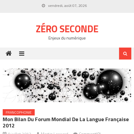
Skip
vendredi, août 07, 2026
to
content
ZÉRO SECONDE
Enjeux du numérique
FRANCOPHONIE
Mon Bilan Du Forum Mondial De La Langue Française
2012
8 juillet 2012
Martin Lessard
Comment(0)