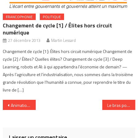
FRANCOPHONIE
POLITIQUE
Changement de cycle [1] / Élites hors circuit
numérique
27 décembre 2013
Martin Lessard
Changement de cycle [1]: Élites hors circuit numérique Changement de
cycle [2] / Élites? Quelles élites? Changement de cycle [3] / Deep
Learning, robots et AI: à qui appartiendra l’économie de demain? —
Après l’agriculture et l’industrialisation, nous sommes dans la troisième
grande révolution que l’humanité a connue, pour reprendre le titre du
livre de […]
Navigation
Animation au Forum mondial de la langue française
Le bras politique de Wikipédia?
de
l’article
Laisser un commentaire