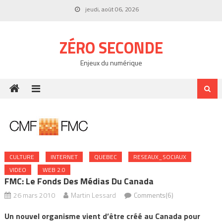
Skip
jeudi, août 06, 2026
to
content
ZÉRO SECONDE
Enjeux du numérique
CULTURE
INTERNET
QUEBEC
RESEAUX_SOCIAUX
VIDEO
WEB 2.0
FMC: Le Fonds Des Médias Du Canada
26 mars 2010
Martin Lessard
Comments(6)
Un nouvel organisme vient d’être créé au Canada pour