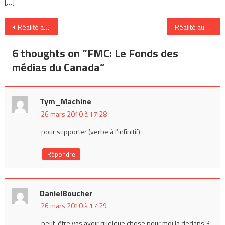
[…]
Navigation
Réalité augmentée: objets communicants
Réalité augmentée: la décennie RA
de
6 thoughts on “
FMC: Le Fonds des
l’article
médias du Canada
”
Tym_Machine
26 mars 2010 à 17:28
pour supporter (verbe à l’infinitif)
Répondre
DanielBoucher
26 mars 2010 à 17:29
peut-être vas avoir quelque chose pour moi la dedans 3