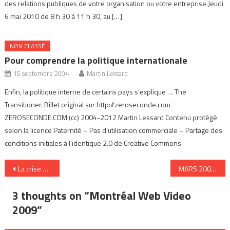
des relations publiques de votre organisation ou votre entreprise.Jeudi
6 mai 2010 de 8 h 30 à 11 h 30, au […]
NON CLASSÉ
Pour comprendre la politique internationale
15 septembre 2004
Martin Lessard
Enfin, la politique interne de certains pays s’explique … The
Transitioner. Billet original sur http://zeroseconde.com
ZEROSECONDE.COM (cc) 2004-2012 Martin Lessard Contenu protégé
selon la licence Paternité – Pas d’utilisation commerciale – Partage des
conditions initiales à l’identique 2.0 de Creative Commons
Navigation
La crise du crédit expliquée en image
MARS 2009 : sommaire
de
3 thoughts on “
Montréal Web Video
l’article
2009
”