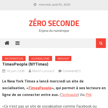
Skip
mercredi, août 05, 2026
to
content
ZÉRO SECONDE
Enjeux du numérique
INFORMATION
JOURNALISME
MASHUP
TimesPeople (NYTimes)
18 juin 2008
Martin Lessard
Comment(1)
Le New York Times a lancé mercredi un site de
socialisation, «
TimesPeople
», qui permet à ses lecteurs en
ligne de se connecter entre eux.
(
Technaute
) Via
Phil
«Ce n’est pas un site de socialisation comme Facebook ou