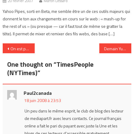
20 février 2007
Martin Lessard
Yahoo Pipes, sorti en Beta, me semble être un de ces outils majeurs qui
donnent le ton aux changements en cours sur le web : « mash-up for
the rest of us » (ou presque — car il faut tout de même se gratter la
tête). Il permet de mixer et remixer des fils webs, des base […]
Navigation
On est pas né de la dernière recherche
Demain Yulbiz-Montréal
de
One thought on “
TimesPeople
l’article
(NYTimes)
”
Paul2canada
18 juin 2008 à 23:53
Un peu dans le même esprit, le club de blog des lecteur
de mediapart.fr avec leurs contacts. Ce journal français
online a fait le pari du payant avec juste la Une et les
blogs de ces lecteurs d’accessible gratuitement.