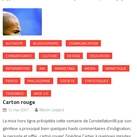
AUTORITE
BLOGOSPHERE
COMMUNICATION
CONNAISSANCE
CULTURE
DESIGN
EDUCATION
INFORMATION
KM
MARKETING
MEDIA
MEMETIQUE
PERSO
PHILOSOPHIE
SOCIETE
STATISTIQUES
TENDANCE
WEB 2.0
Carton rouge
12 mai 2007
Martin Lessard
La mise hors ligne précipitée cette semaine de ConstellationW par son
géniteur a provoqué bien quelques hauts commentaires d’indignation.
Je persiste et siffle : carton rouge! Zinédine Cartier à quelques minutes