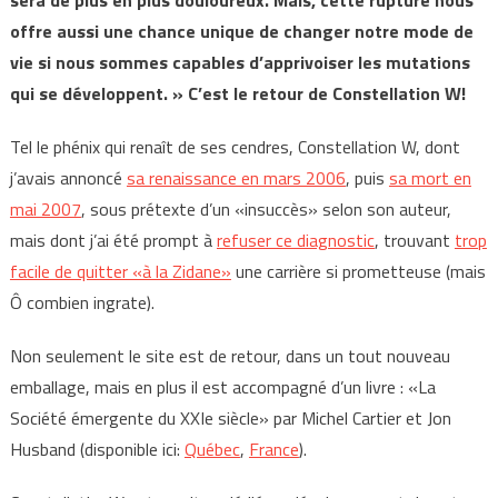
sera de plus en plus douloureux. Mais, cette rupture nous
offre aussi une chance unique de changer notre mode de
vie si nous sommes capables d’apprivoiser les mutations
qui se développent. » C’est le retour de Constellation W!
Tel le phénix qui renaît de ses cendres, Constellation W, dont
j’avais annoncé
sa renaissance en mars 2006
, puis
sa mort en
mai 2007
, sous prétexte d’un «insuccès» selon son auteur,
mais dont j’ai été prompt à
refuser ce diagnostic
, trouvant
trop
facile de quitter «à la Zidane»
une carrière si prometteuse (mais
Ô combien ingrate).
Non seulement le site est de retour, dans un tout nouveau
emballage, mais en plus il est accompagné d’un livre : «La
Société émergente du XXIe siècle» par Michel Cartier et Jon
Husband (disponible ici:
Québec
,
France
).