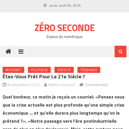
Skip
jeudi, août 06, 2026
to
content
ZÉRO SECONDE
Enjeux du numérique
INTERNET
POLITIQUE
SOCIETE
TENDANCE
Êtes-Vous Prêt Pour Le 21e Siècle ?
8 novembre 2010
Martin Lessard
Comments(4)
Quel bonheur, ce matin je reçois un courriel: «Pensez vous
que la crise actuelle est plus profonde qu’une simple crise
économique … et qu’elle durera plus longtemps qu’on le
prétend ?». «Notre passage vers l’ère postindustrielle