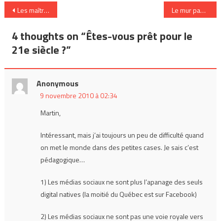
Navigation
Les maîtres à l’époque des blogues
Le mur payant du Times confirme la « commodité » de l’information
de
4 thoughts on “
Êtes-vous prêt pour le
l’article
21e siècle ?
”
Anonymous
9 novembre 2010 à 02:34
Martin,
Intéressant, mais j’ai toujours un peu de difficulté quand
on met le monde dans des petites cases. Je sais c’est
pédagogique…
1) Les médias sociaux ne sont plus l’apanage des seuls
digital natives (la moitié du Québec est sur Facebook)
2) Les médias sociaux ne sont pas une voie royale vers