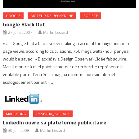
GOOGLE
MOTEUR DE RECHERCHE
SOCIETE
Google Black Out
27 juillet 2007
Martin Lessard
« …If Google had a black screen, taking in account the huge number of
page views, according to calculations, 750 mega watts/hour per year
would be saved. » Blackle! (via Design Observer) L’idée fait sourire.
Mais il montre à quel point ce moteur de recherche représente la
véritable porte d’entrée au magma d’information sur Internet.
Écologiquement parlant, […]
MARKETING
RESEAUX_SOCIAUX
LinkedIn ouvre sa plateforme publicitaire
30 juin 2008
Martin Lessard