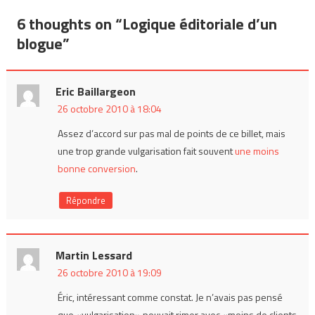
de
6 thoughts on “
Logique éditoriale d’un
l’article
blogue
”
Eric Baillargeon
26 octobre 2010 à 18:04
Assez d’accord sur pas mal de points de ce billet, mais
une trop grande vulgarisation fait souvent
une moins
bonne conversion
.
Répondre
Martin Lessard
26 octobre 2010 à 19:09
Éric, intéressant comme constat. Je n’avais pas pensé
que «vulgarisation» pouvait rimer avec «moins de clients