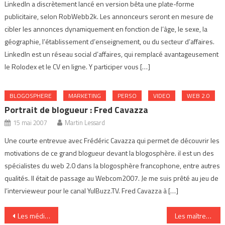
LinkedIn a discrètement lancé en version bêta une plate-forme
publicitaire, selon RobWebb2k. Les annonceurs seront en mesure de
cibler les annonces dynamiquement en fonction de l’âge, le sexe, la
géographie, l’établissement d’enseignement, ou du secteur d’affaires.
LinkedIn est un réseau social d’affaires, qui remplacé avantageusement
le Rolodex et le CV en ligne. Y participer vous […]
BLOGOSPHERE
MARKETING
PERSO
VIDEO
WEB 2.0
Portrait de blogueur : Fred Cavazza
15 mai 2007
Martin Lessard
Une courte entrevue avec Frédéric Cavazza qui permet de découvrir les
motivations de ce grand blogueur devant la blogosphère. il est un des
spécialistes du web 2.0 dans la blogosphère francophone, entre autres
qualités. Il était de passage au Webcom2007. Je me suis prêté au jeu de
l’intervieweur pour le canal YulBuzz.TV. Fred Cavazza à […]
Navigation
Les médias sociaux 101
Les maîtres à l’époque des blogues