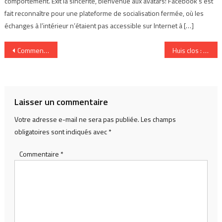
comportement. Exit la sincérité, bienvenue aux avatars! Facebook s’est
fait reconnaître pour une plateforme de socialisation fermée, où les
échanges à l’intérieur n’étaient pas accessible sur Internet à […]
Navigation
Comment promouvoir un film avec le web et les médias sociaux
Huis clos : fin de parcours
de
l’article
Laisser un commentaire
Votre adresse e-mail ne sera pas publiée.
Les champs
obligatoires sont indiqués avec
*
Commentaire
*