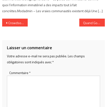
quoi l’information immatériel a des impacts tout à fait
concrètes.Modadmin – Les vraies communautés existent déjà Une […]
Navigation
Crowdsourcing: mettre la foule à profit
Quand Google indexera-t-il nos têtes?
de
l’article
Laisser un commentaire
Votre adresse e-mail ne sera pas publiée.
Les champs
obligatoires sont indiqués avec
*
Commentaire
*