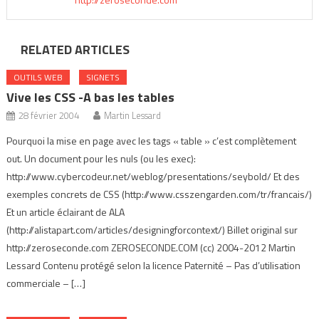
RELATED ARTICLES
OUTILS WEB
SIGNETS
Vive les CSS -A bas les tables
28 février 2004
Martin Lessard
Pourquoi la mise en page avec les tags « table » c’est complètement
out. Un document pour les nuls (ou les exec):
http://www.cybercodeur.net/weblog/presentations/seybold/ Et des
exemples concrets de CSS (http://www.csszengarden.com/tr/francais/)
Et un article éclairant de ALA
(http://alistapart.com/articles/designingforcontext/) Billet original sur
http://zeroseconde.com ZEROSECONDE.COM (cc) 2004-2012 Martin
Lessard Contenu protégé selon la licence Paternité – Pas d’utilisation
commerciale – […]