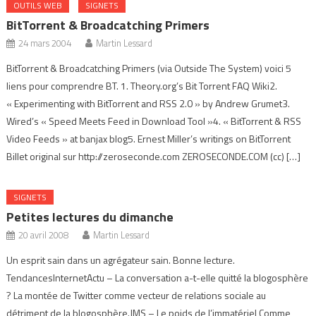
OUTILS WEB
SIGNETS
BitTorrent & Broadcatching Primers
24 mars 2004
Martin Lessard
BitTorrent & Broadcatching Primers (via Outside The System) voici 5
liens pour comprendre BT. 1. Theory.org’s Bit Torrent FAQ Wiki2.
« Experimenting with BitTorrent and RSS 2.0 » by Andrew Grumet3.
Wired’s « Speed Meets Feed in Download Tool »4. « BitTorrent & RSS
Video Feeds » at banjax blog5. Ernest Miller’s writings on BitTorrent
Billet original sur http://zeroseconde.com ZEROSECONDE.COM (cc) […]
SIGNETS
Petites lectures du dimanche
20 avril 2008
Martin Lessard
Un esprit sain dans un agrégateur sain. Bonne lecture.
TendancesInternetActu – La conversation a-t-elle quitté la blogosphère
? La montée de Twitter comme vecteur de relations sociale au
détriment de la blogosphère.JMS – Le poids de l’immatériel Comme