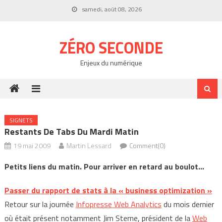
Skip
samedi, août 08, 2026
to
content
ZÉRO SECONDE
Enjeux du numérique
SIGNETS
Restants De Tabs Du Mardi Matin
19 mai 2009
Martin Lessard
Comment(0)
Petits liens du matin. Pour arriver en retard au boulot…
Passer du rapport de stats à la « business optimization »
Retour sur la journée
Infopresse Web Analytics
du mois dernier
où était présent notamment Jim Sterne, président de la
Web