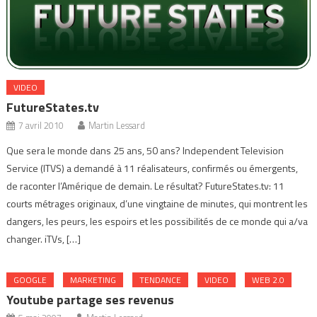
VIDEO
FutureStates.tv
7 avril 2010
Martin Lessard
Que sera le monde dans 25 ans, 50 ans? Independent Television
Service (ITVS) a demandé à 11 réalisateurs, confirmés ou émergents,
de raconter l’Amérique de demain. Le résultat? FutureStates.tv: 11
courts métrages originaux, d’une vingtaine de minutes, qui montrent les
dangers, les peurs, les espoirs et les possibilités de ce monde qui a/va
changer. iTVs, […]
GOOGLE
MARKETING
TENDANCE
VIDEO
WEB 2.0
Youtube partage ses revenus