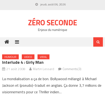
Skip
jeudi, août 06, 2026
to
content
ZÉRO SECONDE
Enjeux du numérique
HUMOUR
VIDEO
VIRAL
Interlude 4 : Girly Man
21 août 2008
Martin Lessard
Comments(3)
La mondialisation a ça de bon. Bollywood mélangé à Michael
Jackson et (pseudo)-traduit en anglais. Ça donne 3,7 millions de
visionnements pour ce Thriller indien…