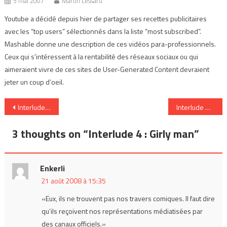
5 mai 2007
Martin Lessard
Youtube a décidé depuis hier de partager ses recettes publicitaires
avec les “top users” sélectionnés dans la liste “most subscribed”.
Mashable donne une description de ces vidéos para-professionnels.
Ceux qui s’intéressent à la rentabilité des réseaux sociaux ou qui
aimeraient vivre de ces sites de User-Generated Content devraient
jeter un coup d’oeil.
Navigation
Interlude 3 : Logo JO
Interlude 5 : Jesus Friki
de
3 thoughts on “
Interlude 4 : Girly man
”
l’article
Enkerli
21 août 2008 à 15:35
«Eux, ils ne trouvent pas nos travers comiques. Il faut dire
qu’ils reçoivent nos représentations médiatisées par
des canaux officiels.»