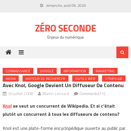
Skip
dimanche, août 09, 2026
to
content
ZÉRO SECONDE
Enjeux du numérique
CONNAISSANCE
GOOGLE
INFORMATION
MARKETING
MEDIA
MOTEUR DE RECHERCHE
OUTILS WEB
STRATEGIE
Avec Knol, Google Devient Un Diffuseur De Contenu
30 juillet 2008
Martin Lessard
Comments(11)
Knol
se veut un concurrent de Wikipedia. Et si c’était
plutôt un concurrent à tous les diffuseurs de contenu?
Knol est une plate-forme encyclopédique ouverte au public par