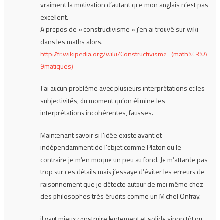
vraiment la motivation d’autant que mon anglais n’est pas
excellent.
A propos de « constructivisme » j’en ai trouvé sur wiki
dans les maths alors.
http://fr.wikipedia.org/wiki/Constructivisme_(math%C3%A
9matiques)
J’ai aucun problème avec plusieurs interprétations et les
subjectivités, du moment qu’on élimine les
interprétations incohérentes, fausses.
Maintenant savoir si l’idée existe avant et
indépendamment de l’objet comme Platon ou le
contraire je m’en moque un peu au fond. Je m’attarde pas
trop sur ces détails mais j’essaye d’éviter les erreurs de
raisonnement que je détecte autour de moi même chez
des philosophes très érudits comme un Michel Onfray.
il vaut mieux construire lentement et solide sinon tôt ou