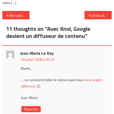
votre […]
Navigation
Monopoly, version Word of Mouth
YouTube Annotation
de
11 thoughts on “
Avec Knol, Google
l’article
devient un diffuseur de contenu
”
Jean-Marie Le Ray
30 juillet 2008 à 05:39
Martin,
… ou comment traiter le même sujet sous
deux angles
différents
🙂
Jean-Marie
Répondre