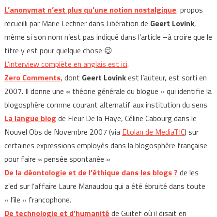
L’anonymat n’est plus qu’une notion nostalgique
, propos
recueilli par Marie Lechner dans Libération de
Geert Lovink
,
même si son nom n’est pas indiqué dans l’article –à croire que le
titre y est pour quelque chose 😉
L’interview complète en anglais est ici
.
Zero Comments
, dont
Geert Lovink
est l’auteur, est sorti en
2007. Il donne une « théorie générale du blogue » qui identifie la
blogosphère comme courant alternatif aux institution du sens.
La langue blog
de Fleur De la Haye, Céline Cabourg dans le
Nouvel Obs de Novembre 2007 (via
Etolan de MediaTIC
) sur
certaines expressions employés dans la blogosphère française
pour faire « pensée spontanée »
De la déontologie et de l’éthique dans les blogs ?
de les
z’ed sur l’affaire Laure Manaudou qui a été ébruité dans toute
« l’île » francophone.
De technologie et d’humanité
de Guitef où il disait en