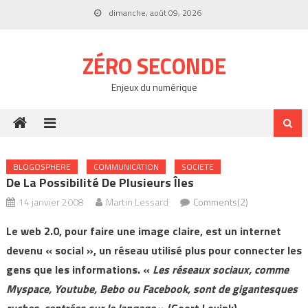
Skip
dimanche, août 09, 2026
to
content
ZÉRO SECONDE
Enjeux du numérique
BLOGOSPHERE
COMMUNICATION
SOCIETE
De La Possibilité De Plusieurs Îles
14 janvier 2008
Martin Lessard
Comments(2)
Le web 2.0, pour faire une image claire, est un internet
devenu « social », un réseau utilisé plus pour connecter les
gens que les informations. «
Les réseaux sociaux, comme
Myspace, Youtube, Bebo ou Facebook, sont de gigantesques