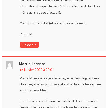
J’aimerais bien connaître le texte du Courrier
International auquel tu fais référence (le lien du billet ne
mène qu’a la page d’accueil).
Merci pour ton billet (et les lectures annexes).
Pierre M.
Répondre
Martin Lessard
15 janvier 2008 à 22:01
Pierre M., moi aussi je suis intrigué par les blogosphère
chinoise, et aussi japonaise et arabe! Tant d’idées qui me
sont inaccessibles!
Je ne faisais pas allusion à un article du Courrier mais à
l’ensemble de ce qu’ils font : de la veille journalistique