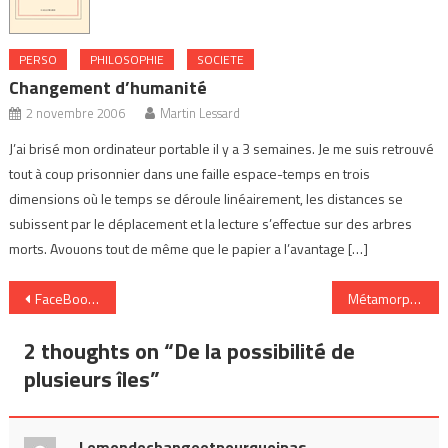
PERSO
PHILOSOPHIE
SOCIETE
Changement d’humanité
2 novembre 2006
Martin Lessard
J’ai brisé mon ordinateur portable il y a 3 semaines. Je me suis retrouvé
tout à coup prisonnier dans une faille espace-temps en trois
dimensions où le temps se déroule linéairement, les distances se
subissent par le déplacement et la lecture s’effectue sur des arbres
morts. Avouons tout de même que le papier a l’avantage […]
Navigation
FaceBook, le jeu social
Métamorphoses de la télé (2)
de
2 thoughts on “
De la possibilité de
l’article
plusieurs îles
”
Lemondechangeetpourquoipas