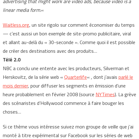
advertising that might work are video ads, because video is a
linear media form.
«
Waitless.org
, un site rigolo sur comment économiser du temps
— c’est aussi un bon exemple de site-promo publicitaire, viral
et allant au-delà du « 30-seconde ». Comme quoi il est possible
de créer des destinations avec des produits…
Télé 2.0
NBC a conclu une entente avec les producteurs, Silverman et
Herskovitz, de la série web «
Quarterlife
« , dont j’avais
parlé le
mois dernier
, pour diffuser les segments en émission d’une
heure probablement en février 2008 (source
NYTimes
). La grève
des scénaristes d’Hollywood commence à faire bouger les
choses…
Si ce thème vous intéresse suivez mon groupe de veille que j’ai
monté à titre expérimental sur Facebook sur les séries de web