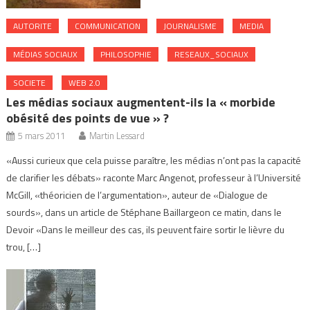
AUTORITE
COMMUNICATION
JOURNALISME
MEDIA
MÉDIAS SOCIAUX
PHILOSOPHIE
RESEAUX_SOCIAUX
SOCIETE
WEB 2.0
Les médias sociaux augmentent-ils la « morbide
obésité des points de vue » ?
5 mars 2011
Martin Lessard
«Aussi curieux que cela puisse paraître, les médias n’ont pas la capacité
de clarifier les débats» raconte Marc Angenot, professeur à l’Université
McGill, «théoricien de l’argumentation», auteur de «Dialogue de
sourds», dans un article de Stéphane Baillargeon ce matin, dans le
Devoir «Dans le meilleur des cas, ils peuvent faire sortir le lièvre du
trou, […]