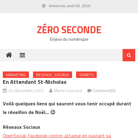
Skip
dimanche, août 09, 2026
to
content
ZÉRO SECONDE
Enjeux du numérique
MARKETING
RESEAUX_SOCIAUX
SIGNETS
En Attendant St-Nicholas
24 décembre 2007
Martin Lessard
Comment(0)
Voilà quelques liens qui sauront vous tenir occupé durant
le réveillon de Noël… 😉
Réseaux Sociaux
OpenSocial: Facebook contre-attaque en ouvrant sa