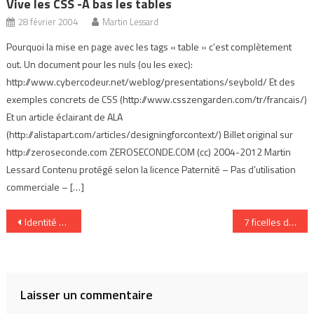
Vive les CSS -A bas les tables
28 février 2004
Martin Lessard
Pourquoi la mise en page avec les tags « table » c’est complètement
out. Un document pour les nuls (ou les exec):
http://www.cybercodeur.net/weblog/presentations/seybold/ Et des
exemples concrets de CSS (http://www.csszengarden.com/tr/francais/)
Et un article éclairant de ALA
(http://alistapart.com/articles/designingforcontext/) Billet original sur
http://zeroseconde.com ZEROSECONDE.COM (cc) 2004-2012 Martin
Lessard Contenu protégé selon la licence Paternité – Pas d’utilisation
commerciale – […]
Navigation
Identité et commentaire
7 ficelles du métier
de
l’article
Laisser un commentaire