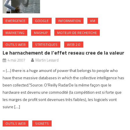
EMERGENCE
GOOGLE
INFORMATION
KM
MARKETING
MASHUP
MOTEUR DE RECHERCHE
OUTILS WEB
STATISTIQUES
WEB 2.0
Le harnachement de l’effet reseau cree de la valeur
4 mai 2007
Martin Lessard
« (…) there is a huge amount of power that belongs to people who
have these massive databases in which the collective intelligence has
been collected.“Source: O’Reilly RadarDe la même façon que le
hardware est devenu une commodité (la compétition est si forte que
les marges de profit sont devenues très faibles), les logiciels vont
suivre […]
OUTILS WEB
SIGNETS