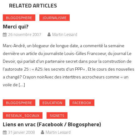
RELATED ARTICLES
BLOGOSPHERE
JOURNALISME
Merci qui?
26 novembre 2007
Martin Lessard
Marc-André, un blogueur de longue date, a commenté la semaine
dernière un article du journaliste Louis-Gilles Francoeur, du journal Le
Devoir, qui parlait d’un partenaire secret dans pour la construction de
l’autoroute 25 : « A25: les secrets d’un PPP« . Et le cours des nouvelles
a changé? Crayon noirAvec des intertitres accrocheurs comme « un
voile de […]
BLOGOSPHERE
EDUCATION
FACEBOOK
RESEAUX_SOCIAUX
SIGNETS
Liens en vrac (Facebook / Blogosphere)
31 janvier 2008
Martin Lessard