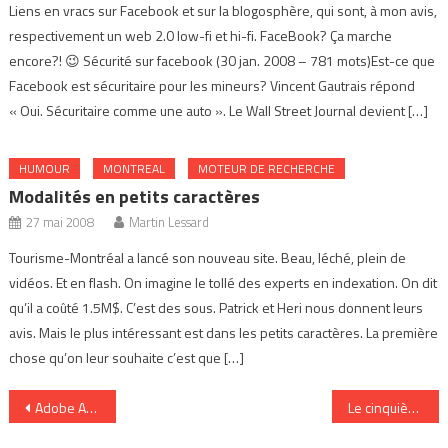
Liens en vracs sur Facebook et sur la blogosphère, qui sont, à mon avis,
respectivement un web 2.0 low-fi et hi-fi. FaceBook? Ça marche
encore?! 😉 Sécurité sur facebook (30 jan. 2008 – 781 mots)Est-ce que
Facebook est sécuritaire pour les mineurs? Vincent Gautrais répond
« Oui. Sécuritaire comme une auto ». Le Wall Street Journal devient […]
HUMOUR
MONTREAL
MOTEUR DE RECHERCHE
Modalités en petits caractères
27 mai 2008
Martin Lessard
Tourisme-Montréal a lancé son nouveau site. Beau, léché, plein de
vidéos. Et en flash. On imagine le tollé des experts en indexation. On dit
qu’il a coûté 1.5M$. C’est des sous. Patrick et Heri nous donnent leurs
avis. Mais le plus intéressant est dans les petits caractères. La première
chose qu’on leur souhaite c’est que […]
Navigation
Adobe Apollo : l’émancipateur de sites web
Le cinquième pouvoir
de