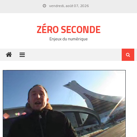
Skip
vendredi, août 07, 2026
to
content
ZÉRO SECONDE
Enjeux du numérique