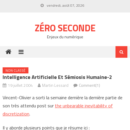
Skip
vendredi, août 07, 2026
to
content
ZÉRO SECONDE
Enjeux du numérique
NON CLASSÉ
Intelligence Artificielle Et Sémiosis Humaine-2
19 juillet 2004
Martin Lessard
Comment(1)
Vincent-Olivier a sorti la semaine dernière la dernière partie de
son très attendu post sur
the unbearable inevitability of
discretization
.
Il y aborde plusieurs points que je résume ici :