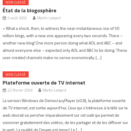
NON CLASSÉ
État de la blogosphère
5 août 2005
Martin Lessard
« What a shock, then, to witness the near-instantaneous rise of 50
million blogs, with a new one appearing every two seconds. There –
another new blog! One more person doing what AOL and ABC – and
almost everyone else – expected only AOL and ABC to be doing. These
user-created channels make no sense economically. […]
NON CLASSÉ
Plateforme ouverte de TV internet
22 février 2006
Martin Lessard
La version Windows de DemocracyPlayer (v0.8), la plateforme ouverte
de TV internet, est sortie aujourd’hui. Ceux qui s’intéresse à la télé sur le
web devrait se pencher imparativement sur cet outil qui permet de
visionner gratuitement des vidéos, de les partager et de les diffuser sur
le web. La qualité de l’image est impec! Le […]