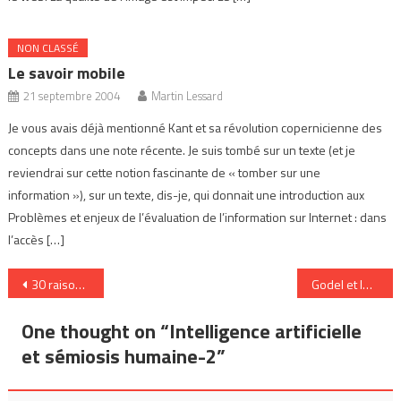
NON CLASSÉ
Le savoir mobile
21 septembre 2004
Martin Lessard
Je vous avais déjà mentionné Kant et sa révolution copernicienne des
concepts dans une note récente. Je suis tombé sur un texte (et je
reviendrai sur cette notion fascinante de « tomber sur une
information »), sur un texte, dis-je, qui donnait une introduction aux
Problèmes et enjeux de l’évaluation de l’information sur Internet : dans
l’accès […]
Navigation
30 raisons d’intégrer les cybercarnet en salle de classe
Godel et le web semantique
de
One thought on “
Intelligence artificielle
l’article
et sémiosis humaine-2
”