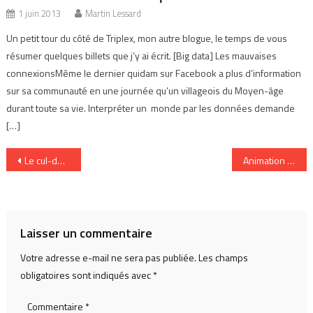
1 juin 2013
Martin Lessard
Un petit tour du côté de Triplex, mon autre blogue, le temps de vous
résumer quelques billets que j’y ai écrit. [Big data] Les mauvaises
connexionsMême le dernier quidam sur Facebook a plus d’information
sur sa communauté en une journée qu’un villageois du Moyen-âge
durant toute sa vie. Interpréter un monde par les données demande
[…]
Navigation
Le cul-de-sac des étagères infinies
Animation au Forum mondial de la langue française
de
l’article
Laisser un commentaire
Votre adresse e-mail ne sera pas publiée.
Les champs
obligatoires sont indiqués avec
*
Commentaire
*