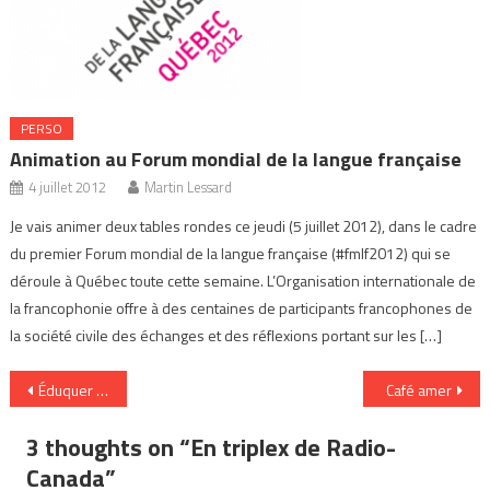
PERSO
Animation au Forum mondial de la langue française
4 juillet 2012
Martin Lessard
Je vais animer deux tables rondes ce jeudi (5 juillet 2012), dans le cadre
du premier Forum mondial de la langue française (#fmlf2012) qui se
déroule à Québec toute cette semaine. L’Organisation internationale de
la francophonie offre à des centaines de participants francophones de
la société civile des échanges et des réflexions portant sur les […]
Navigation
Éduquer au 21e siècle: tout reste à inventer
Café amer
de
3 thoughts on “
En triplex de Radio-
l’article
Canada
”