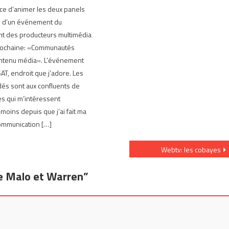
ance d’animer les deux panels
rs d’un événement du
 des producteurs multimédia
rochaine: «Communautés
ontenu média». L’événement
 SAT, endroit que j’adore. Les
és sont aux confluents de
s qui m’intéressent
moins depuis que j’ai fait ma
ommunication […]
Webtv: les cobayes
e Malo et Warren
”