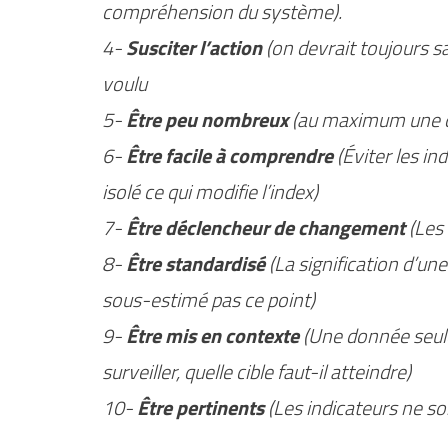
compréhension du système).
4-
Susciter l’action
(on devrait toujours 
voulu
5-
Être peu nombreux
(au maximum une q
6-
Être facile à comprendre
(Éviter les in
isolé ce qui modifie l’index)
7-
Être déclencheur de changement
(Les 
8-
Être standardisé
(La signification d’u
sous-estimé pas ce point)
9-
Être mis en contexte
(Une donnée seule n
surveiller, quelle cible faut-il atteindre)
10-
Être pertinents
(Les indicateurs ne son