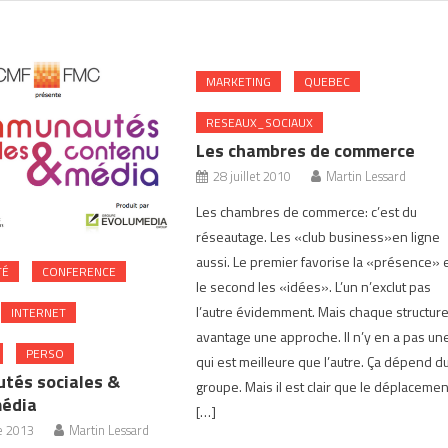
MARKETING
QUEBEC
RESEAUX_SOCIAUX
Les chambres de commerce
28 juillet 2010
Martin Lessard
Les chambres de commerce: c’est du
réseautage. Les «club business»en ligne
aussi. Le premier favorise la «présence» 
TÉ
CONFERENCE
le second les «idées». L’un n’exclut pas
l’autre évidemment. Mais chaque structur
INTERNET
avantage une approche. Il n’y en a pas un
PERSO
qui est meilleure que l’autre. Ça dépend d
tés sociales &
groupe. Mais il est clair que le déplacemen
média
[…]
e 2013
Martin Lessard