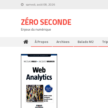
Skip
samedi, août 08, 2026
to
content
ZÉRO SECONDE
Enjeux du numérique
À Propos
Archives
Balado M2
Trip