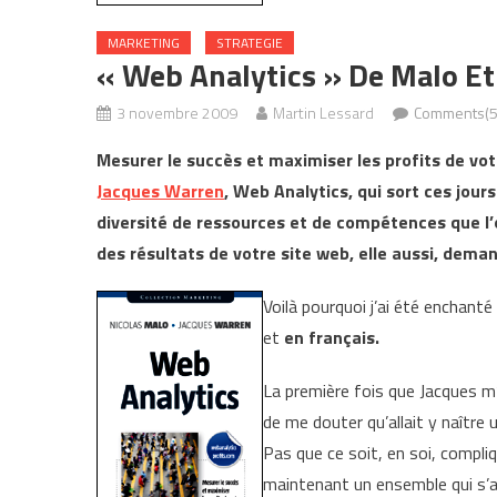
MARKETING
STRATEGIE
« Web Analytics » De Malo E
3 novembre 2009
Martin Lessard
Comments(5
Mesurer le succès et maximiser les profits de vot
Jacques Warren
, Web Analytics, qui sort ces jour
diversité de ressources et de compétences que l’o
des résultats de votre site web, elle aussi, dem
Voilà pourquoi j’ai été enchanté 
et
en français.
La première fois que Jacques m’a
de me douter qu’allait y naître u
Pas que ce soit, en soi, compli
maintenant un ensemble qui s’a