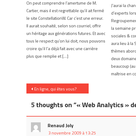
On peut comprendre l’amertume de M.
J’aurai la ch
Cartier, mais il est regrettable qu’il ait fermé
d’experts lo
le site ConstellationW. Car c’est une erreur.
Regroupement
Il aurait souhaité, selon son courriel, offrir
la semaine p
un héritage aux générations futures. Et avec
sociales & c
tous le respect qu’on lui doit, nous pouvons
aura lieu à la
croire qu’il l’a déjà fait avec une carrière
thèmes abord
plus que remplie et […]
deux domaine
beaucoup (au 
maîtrise en c
Navigation
En ligne, qui êtes vous?
de
5 thoughts on “
« Web Analytics » d
l’article
Renaud Joly
3 novembre 2009 à 13:25