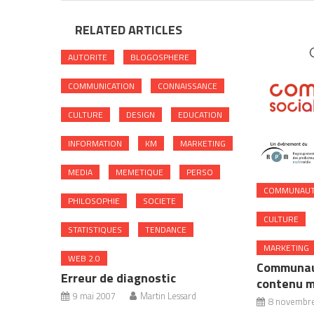
RELATED ARTICLES
AUTORITE
BLOGOSPHERE
COMMUNICATION
CONNAISSANCE
CULTURE
DESIGN
EDUCATION
INFORMATION
KM
MARKETING
MEDIA
MEMETIQUE
PERSO
COMMUNAU
PHILOSOPHIE
SOCIETE
CULTURE
STATISTIQUES
TENDANCE
MARKETING
WEB 2.0
Communau
Erreur de diagnostic
contenu 
9 mai 2007
Martin Lessard
8 novembr