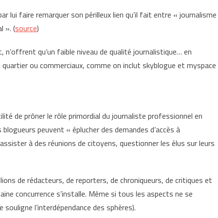
lui faire remarquer son périlleux lien qu’il fait entre « journalisme
l ». (
source
)
 n’offrent qu’un faible niveau de qualité journalistique… en
, de quartier ou commerciaux, comme on inclut skyblogue et myspace
ilité de prôner le rôle primordial du journaliste professionnel en
 des blogueurs peuvent « éplucher des demandes d’accès à
 assister à des réunions de citoyens, questionner les élus sur leurs
lions de rédacteurs, de reporters, de chroniqueurs, de critiques et
rtaine concurrence s’installe. Même si tous les aspects ne se
e souligne l’interdépendance des sphères).