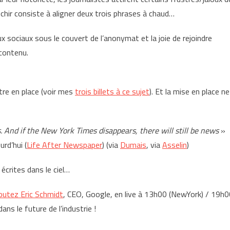
échir consiste à aligner deux trois phrases à chaud…
x sociaux sous le couvert de l’anonymat et la joie de rejoindre
 contenu.
tre en place (voir mes
trois billets à ce sujet
). Et la mise en place ne
s. And if the New York Times disappears, there will still be news
»
rd’hui (
Life After Newspaper
) (via
Dumais
, via
Asselin
)
 écrites dans le ciel…
outez Eric Schmidt
, CEO, Google, en live à 13h00 (NewYork) / 19h
dans le future de l’industrie !