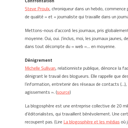
Confrontation
Steve Proulx
, chroniqueur dans un hebdo, commence par 
de qualité » et « journaliste qui travaille dans un journa
Mettons-nous d’accord: les journaux, pris globalement,
moyenne. Oui, oui. J’inclus, moi, les journaux jaunes
dans tout décompte du « web »… en moyenne.
Dénigrement
Michelle Sullivan
, relationniste publique, dénonce la fac
dénigrant le travail des blogueurs. Elle rappelle que
l’information, entretenir des réseaux de contacts (…),
agissements ». (
source
)
La blogosphère est une entreprise collective de 20 mil
d’éditorialistes, qui travaillent bénévolement. Une ce
recoupent pas. (Lire
La blogosphère et les médias
où j