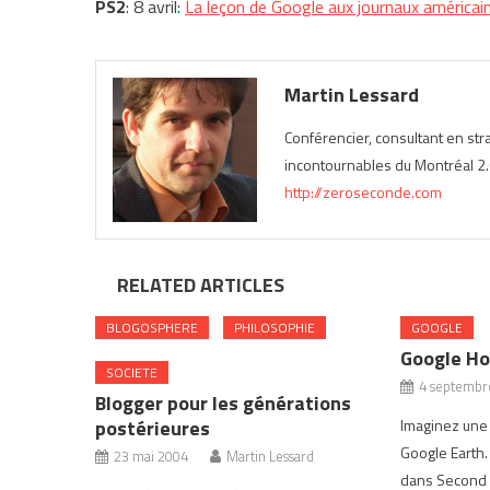
PS2
: 8 avril:
La leçon de Google aux journaux américai
Martin Lessard
Conférencier, consultant en st
incontournables du Montréal 2.0
http://zeroseconde.com
RELATED ARTICLES
BLOGOSPHERE
PHILOSOPHIE
GOOGLE
Google Ho
SOCIETE
4 septembr
Blogger pour les générations
postérieures
Imaginez une
Google Earth.
23 mai 2004
Martin Lessard
dans Second 