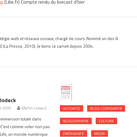
ns
(Libe.fr) Compte rendu du livecast d’hier
ratégie web et réseaux sociaux, chargé de cours. Nommé un des 8
 (La Presse, 2010). Je tiens ce carnet depuis 2004.
lodeck
e 2009
Martin Lessard
AUTORITE
BLOG CORPORATIF
 immersion totale dans
BLOGOSPHERE
CULTURE
 C’est comme voler non pas
EMERGENCE
MEDIA
Life, un monde numérique