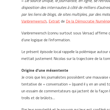
«
De source unique, le journaliste, en ligne, se ret
disposition des internautes à côté de milliers d’autr
par les liens de blogs, de sites multiples, par des mo
Vanbremeersch
,
Extrait
de
De la Démocratie Numériq
Vanbremeersch (connu surtout sous Versac) affirme qu
d’une logique de l’information.
Le présent épisode local rappelle la polémique autour 
mettait justement Nicolas sur la trajectoire de la tor
Origine d’une mésentente
Je crois que les journalistes possèdent une mauvaise 
tentative de « conversation » (quand il y en an une) t
un essaim de commentateurs qui jactent de la façon l
trolls et de brûlots…
Par leur popularité et le pouvoir qui leur est conféré p