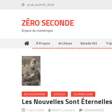
Skip
jeudi, août 06, 2026
to
content
ZÉRO SECONDE
Enjeux du numérique
À Propos
Archives
Balado M2
Trip
BLOGOSPHERE
GOOGLE
JOURNALISME
Les Nouvelles Sont Éternelle
7 avril 2009
Martin Lessard
Comments(3)