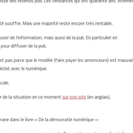
aisse des revenus pub. Ces tendances qui ont quarante ans. Interne
é souffre. Mais une majorité reste encore très rentable.
ser de l’information, mais aussi de la pub. En particulier en
pour diffuser de la pub.
est pas parce que le modèle (faire payer les annonceurs) est mauvai
n éclat avec le numérique.
cale.
ier de la situation en ce moment
sur son site
(en anglais).
ane dans le livre « De la démocratie numérique »: