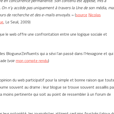
rouve en concurrence permanente. Son contenu est apposé, mis à
es. On n’y accède pas uniquement à travers la Une de son média, ma
teurs de recherche et des e-mails envoyés
. » (
source
Nicolas
ue
, Le Seuil, 2009)
e le web offre une confrontation entre une logique sociale et
des BlogueurZinfluents qui a sévi l’an passé dans l’Hexagone et qui
nade (voir
mon compte rendu
)
opinion du web participatif pour la simple et bonne raison que tout
ourne souvent au drame : leur blogue se trouve souvent assaillis pa
a moins pertinente qui soit au point de ressembler à un forum de
ar leur notoriété, les journalistes attirent certains frustrés/jaloux d