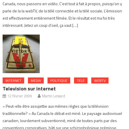
Canada, nous passons en vidéo. C’est tout à fait à propos, puisqu’on y
parle de la la webTV, de la télé connectée et la télé sociale. L’émission
est effectivement entièrement filmée. Et le résultat est ma foi très
intéressant. Jetez un coup d’oeil, ça vaut […]
INTERNET
MEDIA
POLITIQUE
TELE
WEBTV
Television sur internet
12 février 2009
Martin Lessard
« Peut-elle être assujettie aux mêmes règles que la télévision
traditionnelle? » Au Canada le débat est miné. Le paysage audiovisuel
canadien, lourdement subventionné, miné de toutes parts par des
conventions corporatives, bâti sur une schizophrénique prémisse