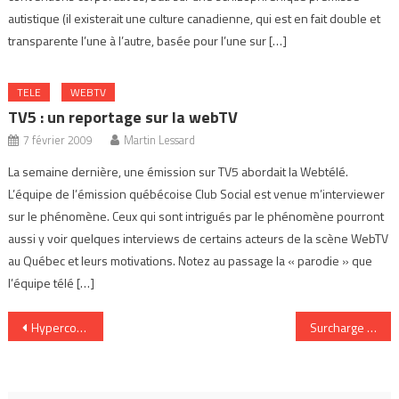
autistique (il existerait une culture canadienne, qui est en fait double et
transparente l’une à l’autre, basée pour l’une sur […]
TELE
WEBTV
TV5 : un reportage sur la webTV
7 février 2009
Martin Lessard
La semaine dernière, une émission sur TV5 abordait la Webtélé.
L’équipe de l’émission québécoise Club Social est venue m’interviewer
sur le phénomène. Ceux qui sont intrigués par le phénomène pourront
aussi y voir quelques interviews de certains acteurs de la scène WebTV
au Québec et leurs motivations. Notez au passage la « parodie » que
l’équipe télé […]
Navigation
Hyperconnectivité
Surcharge informationnelle
de
l’article