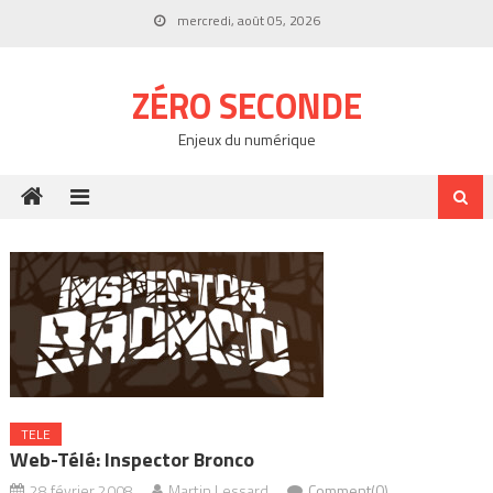
Skip
mercredi, août 05, 2026
to
content
ZÉRO SECONDE
Enjeux du numérique
TELE
Web-Télé: Inspector Bronco
28 février 2008
Martin Lessard
Comment(0)