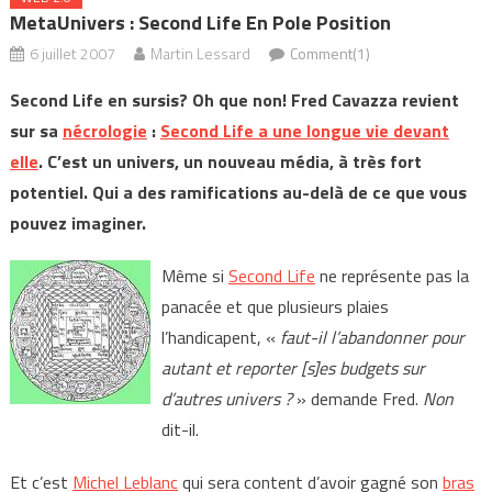
MetaUnivers : Second Life En Pole Position
6 juillet 2007
Martin Lessard
Comment(1)
Second Life en sursis? Oh que non! Fred Cavazza revient
sur sa
nécrologie
:
Second Life a une longue vie devant
elle
. C’est un univers, un nouveau média, à très fort
potentiel. Qui a des ramifications au-delà de ce que vous
pouvez imaginer.
Même si
Second Life
ne représente pas la
panacée et que plusieurs plaies
l’handicapent, «
faut-il l’abandonner pour
autant et reporter [s]es budgets sur
d’autres univers ?
» demande Fred.
Non
dit-il.
Et c’est
Michel Leblanc
qui sera content d’avoir gagné son
bras