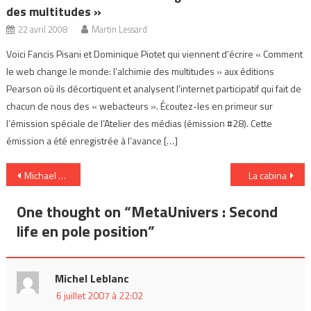
des multitudes »
22 avril 2008
Martin Lessard
Voici Fancis Pisani et Dominique Piotet qui viennent d’écrire « Comment
le web change le monde: l’alchimie des multitudes » aux éditions
Pearson où ils décortiquent et analysent l’internet participatif qui fait de
chacun de nous des « webacteurs ». Écoutez-les en primeur sur
l’émission spéciale de l’Atelier des médias (émission #28). Cette
émission a été enregistrée à l’avance […]
Navigation
Michael Geist -The taming of World « Wild » Web
La cabina
de
One thought on “
MetaUnivers : Second
l’article
life en pole position
”
Michel Leblanc
6 juillet 2007 à 22:02