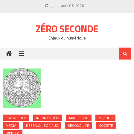
Skip
jeudi, août 06, 2026
to
content
ZÉRO SECONDE
Enjeux du numérique
EMERGENCE
INFORMATION
MARKETING
MASHUP
MEDIA
RESEAUX_SOCIAUX
SECOND LIFE
SOCIETE
WEB 2.0