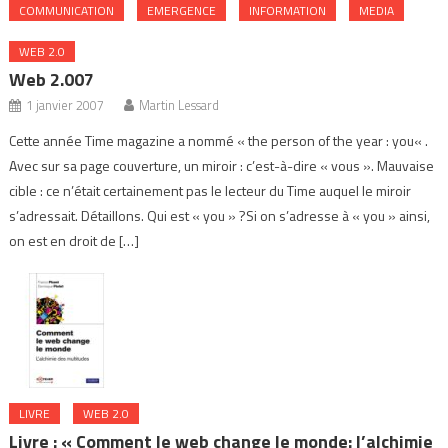
COMMUNICATION
EMERGENCE
INFORMATION
MEDIA
WEB 2.0
Web 2.007
1 janvier 2007
Martin Lessard
Cette année Time magazine a nommé « the person of the year : you« .
Avec sur sa page couverture, un miroir : c’est-à-dire « vous ». Mauvaise
cible : ce n’était certainement pas le lecteur du Time auquel le miroir
s’adressait. Détaillons. Qui est « you » ?Si on s’adresse à « you » ainsi,
on est en droit de […]
LIVRE
WEB 2.0
Livre : « Comment le web change le monde: l’alchimie