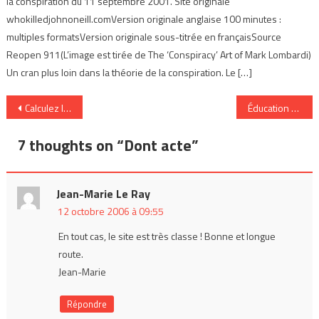
la conspiration du 11 septembre 2001. Site originale
whokilledjohnoneill.comVersion originale anglaise 100 minutes :
multiples formatsVersion originale sous-titrée en françaisSource
Reopen 911(L’image est tirée de The ‘Conspiracy’ Art of Mark Lombardi)
Un cran plus loin dans la théorie de la conspiration. Le […]
Navigation
Calculez la rentabilité de votre blog corporatif
Éducation 2.0 et les blogues
de
7 thoughts on “
Dont acte
”
l’article
Jean-Marie Le Ray
12 octobre 2006 à 09:55
En tout cas, le site est très classe ! Bonne et longue
route.
Jean-Marie
Répondre