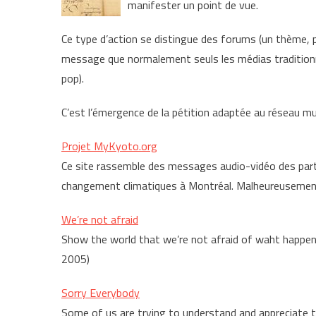
manifester un point de vue.
Ce type d’action se distingue des forums (un thème, p
message que normalement seuls les médias tradition
pop).
C’est l’émergence de la pétition adaptée au réseau mult
Projet MyKyoto.org
Ce site rassemble des messages audio-vidéo des parti
changement climatiques à Montréal. Malheureusement l
We’re not afraid
Show the world that we’re not afraid of waht happened 
2005)
Sorry Everybody
Some of us are trying to understand and appreciate th