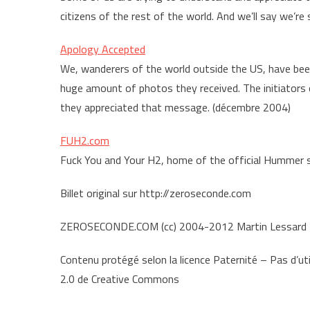
citizens of the rest of the world. And we’ll say we’r
Apology Accepted
We, wanderers of the world outside the US, have bee
huge amount of photos they received. The initiators 
they appreciated that message. (décembre 2004)
FUH2.com
Fuck You and Your H2, home of the official Hummer sal
Billet original sur http://zeroseconde.com
ZEROSECONDE.COM (cc) 2004-2012 Martin Lessard
Contenu protégé selon la licence Paternité – Pas d’uti
2.0 de Creative Commons