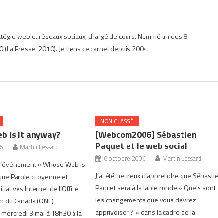
ratégie web et réseaux sociaux, chargé de cours. Nommé un des 8
 (La Presse, 2010). Je tiens ce carnet depuis 2004.
NON CLASSÉ
 is it anyway?
[Webcom2006] Sébastien
Paquet et le web social
06
Martin Lessard
6 octobre 2006
Martin Lessard
à l’événement « Whose Web is
J’ai été heureux d’apprendre que Sébasti
que Parole citoyenne et
Paquet sera à la table ronde « Quels sont
nitiatives Internet de l’Office
les changements que vous devrez
ilm du Canada (ONF),
apprivoiser ? » dans la cadre de la
 mercredi 3 mai à 18h30 à la