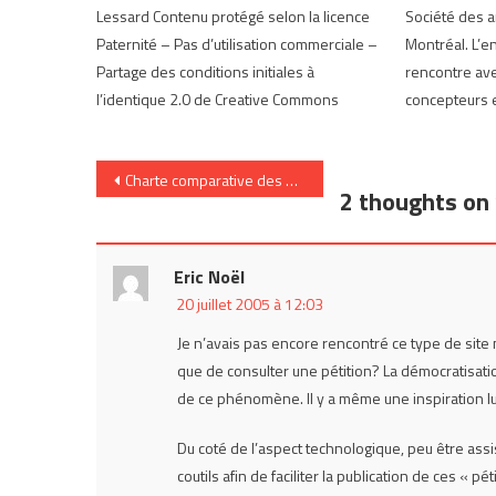
Lessard Contenu protégé selon la licence
Société des a
Paternité – Pas d’utilisation commerciale –
Montréal. L’en
Partage des conditions initiales à
rencontre ave
l’identique 2.0 de Creative Commons
concepteurs et
Navigation
Charte comparative des outils de blog
2 thoughts on 
de
l’article
Eric Noël
20 juillet 2005 à 12:03
Je n’avais pas encore rencontré ce type de site 
que de consulter une pétition? La démocratisat
de ce phénomène. Il y a même une inspiration lud
Du coté de l’aspect technologique, peu être ass
coutils afin de faciliter la publication de ces « pé