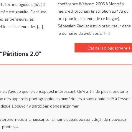
conférence Webcom 2006 à Montréal
rts technologiques (SAT) à
mercredi prochain (inscription au 1/3 du
trée est gratuite. C’est une
prix pour les lecteurs de ce blogue).
c les penseurs, les
Sébastien Paquet est un précurseur dans
 les utilisateurs des […]
le domaine du web social. […]
État de la blogosphère
“
Pétitions 2.0
”
mais j’avoue que le concept est intéressant. Qu’y a-t-il de plus monotone
ion des appareils photographiques numériques a sans doute aidé à l’essor
ique à pouvoir y participer, donc s’exprimer.
isterons-nous à la naissance (à moins que,ils existent déjà) de nouveaux
ti-photos ».