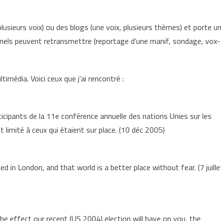
lusieurs voix) ou des blogs (une voix, plusieurs thèmes) et porte u
nels peuvent retransmettre (reportage d’une manif, sondage, vox-
imédia. Voici ceux que j’ai rencontré :
cipants de la 11e conférence annuelle des nations Unies sur les
imité à ceux qui étaient sur place. (10 déc 2005)
in London, and that world is a better place without fear. (7 juille
e effect our recent (US 2004) election will have on you, the