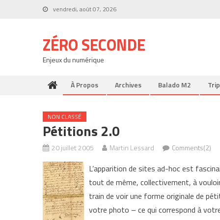
Skip
vendredi, août 07, 2026
to
content
ZÉRO SECONDE
Enjeux du numérique
À Propos
Archives
Balado M2
Trip
NON CLASSÉ
Pétitions 2.0
20 juillet 2005
Martin Lessard
Comments(2)
L’apparition de sites ad-hoc est fascin
tout de même, collectivement, à vouloi
train de voir une forme originale de pét
votre photo – ce qui correspond à votre 