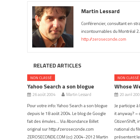
Martin Lessard
Conférencier, consultant en st
incontournables du Montréal 2.0
http://zeroseconde.com
RELATED ARTICLES
NON CLASSÉ
NON CLASSÉ
Yahoo Search a son blogue
Whose Web
26 août 2004
Martin Lessard
20 avril 20
Pour votre info: Yahoo Search a son blogue
Je participe 
depuis le 18 août 2004. Le blog de Google
it anyway? » 
fait des émules… Via Abondance Billet
CitizenShift, i
original sur http://zeroseconde.com
national du f
ZEROSECONDE.COM (cc) 2004-2012 Martin
présentent le