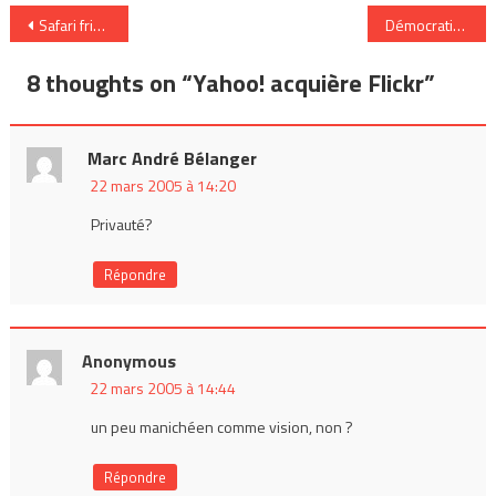
Navigation
Safari friendly
Démocratiser l’information académique
de
8 thoughts on “
Yahoo! acquière Flickr
”
l’article
Marc André Bélanger
22 mars 2005 à 14:20
Privauté?
Répondre
Anonymous
22 mars 2005 à 14:44
un peu manichéen comme vision, non ?
Répondre