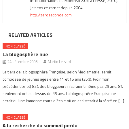
incontournables du Montréal 2.0 (La Presse, 2010).
Je tiens ce carnet depuis 2004.
http://zeroseconde.com
RELATED ARTICLES
NON CLASSÉ
La blogosphère nue
24 décembre 2005
Martin Lessard
Le tiers de la blogosphère Française, selon Mediametrie, serait
composée de jeunes âgés entre 11 et 15 ans (35%). (voir mon
précédent billet) 82% des bloggueurs n’auraient même pas 25 ans. 8%
seulement ont au dessus de 35 ans. La blogosphère Française ne
serait qu’une immense cours d’école où on assisterait à la récré en […]
NON CLASSÉ
A la recherche du sommeil perdu