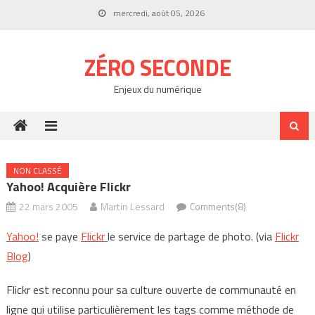
Skip
mercredi, août 05, 2026
to
content
ZÉRO SECONDE
Enjeux du numérique
NON CLASSÉ
Yahoo! Acquière Flickr
22 mars 2005
Martin Lessard
Comments(8)
Yahoo!
se paye
Flickr
le service de partage de photo. (via
Flickr
Blog
)
Flickr est reconnu pour sa culture ouverte de communauté en
ligne qui utilise particulièrement les tags comme méthode de