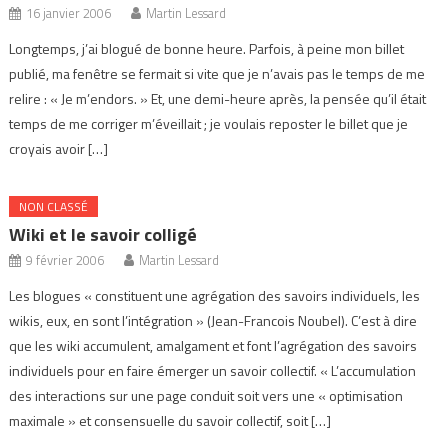
16 janvier 2006
Martin Lessard
Longtemps, j’ai blogué de bonne heure. Parfois, à peine mon billet
publié, ma fenêtre se fermait si vite que je n’avais pas le temps de me
relire : « Je m’endors. » Et, une demi-heure après, la pensée qu’il était
temps de me corriger m’éveillait ; je voulais reposter le billet que je
croyais avoir […]
NON CLASSÉ
Wiki et le savoir colligé
9 février 2006
Martin Lessard
Les blogues « constituent une agrégation des savoirs individuels, les
wikis, eux, en sont l’intégration » (Jean-Francois Noubel). C’est à dire
que les wiki accumulent, amalgament et font l’agrégation des savoirs
individuels pour en faire émerger un savoir collectif. « L’accumulation
des interactions sur une page conduit soit vers une « optimisation
maximale » et consensuelle du savoir collectif, soit […]