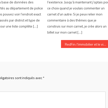
la base de données des
l’existence. Jusqu’à maintenant j’optais po
rtés au département de police
ce choix quand je voulais commenter un
ous pouvez voir l’endroit exact
carnet d’un autre: Si je peux relier mon
assés par district et type de
commentaire à des thèmes que je
pour une liste complète […]
construis sur mon carnet, je crée alors un
billet sur mon carnet […]
RedFin: l’immobilier et le virtuel
ligatoires sont indiqués avec
*