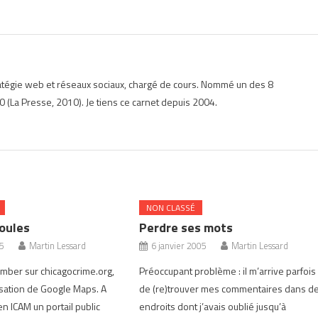
ratégie web et réseaux sociaux, chargé de cours. Nommé un des 8
 (La Presse, 2010). Je tiens ce carnet depuis 2004.
NON CLASSÉ
oules
Perdre ses mots
05
Martin Lessard
6 janvier 2005
Martin Lessard
omber sur chicagocrime.org,
Préoccupant problème : il m’arrive parfois
lisation de Google Maps. A
de (re)trouver mes commentaires dans d
zen ICAM un portail public
endroits dont j’avais oublié jusqu’à