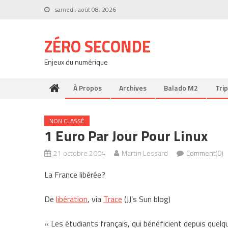
Skip
samedi, août 08, 2026
to
content
ZÉRO SECONDE
Enjeux du numérique
À Propos
Archives
Balado M2
Trip
NON CLASSÉ
1 Euro Par Jour Pour Linux
21 octobre 2004
Martin Lessard
Comment(0)
La France libérée?
De
libération
, via
Trace
(JJ’s Sun blog)
« Les étudiants français, qui bénéficient depuis quelqu