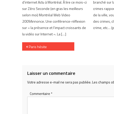
d’internet Actu à Montréal. À lire ce mois-ci
branché sur 
sur Zéro Seconde (en gras les meilleurs
crimes rappo
selon moi) Montréal Web Video
de la ville, v
2009Annonce. Une conférence-réflexion
des crimes, cl
sur « la présence et l’impact croissants de
crime, etc… (
la vidéo sur Internet ». La […]
Navigation
Paris hésite
de
l’article
Laisser un commentaire
Votre adresse e-mail ne sera pas publiée.
Les champs ob
Commentaire
*