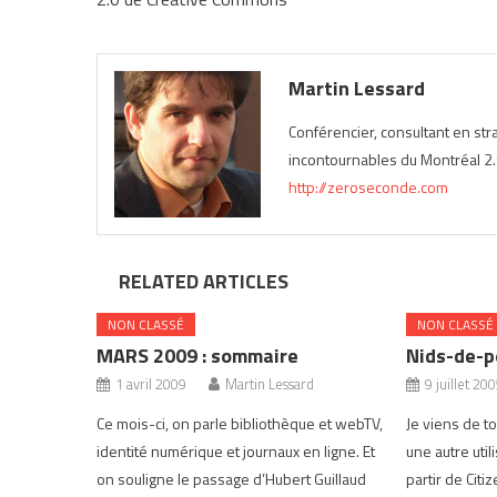
Martin Lessard
Conférencier, consultant en st
incontournables du Montréal 2.0
http://zeroseconde.com
RELATED ARTICLES
NON CLASSÉ
NON CLASSÉ
MARS 2009 : sommaire
Nids-de-p
1 avril 2009
Martin Lessard
9 juillet 20
Ce mois-ci, on parle bibliothèque et webTV,
Je viens de t
identité numérique et journaux en ligne. Et
une autre uti
on souligne le passage d’Hubert Guillaud
partir de Citi