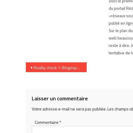
Voici le prem
du portail Ré
«réseaux socia
publié en lign
Sur le plan du
web beaucoup
reste à dire. 
tentative de l
Navigation
Reality check 1: Blogosphère et sphère publique
de
l’article
Laisser un commentaire
Votre adresse e-mail ne sera pas publiée.
Les champs ob
Commentaire
*