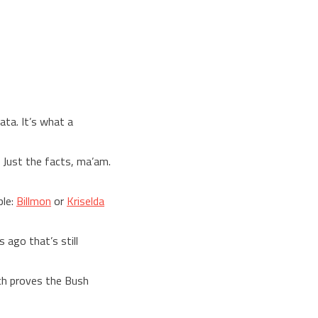
ata. It’s what a
 Just the facts, ma’am.
ple:
Billmon
or
Kriselda
ago that’s still
ich proves the Bush