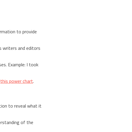
formation to provide
s writers and editors
ses. Example: I took
d
this power chart
.
ion to reveal what it
erstanding of the