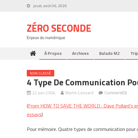
Skip
jeudi, août 06, 2026
to
content
ZÉRO SECONDE
Enjeux du numérique
À Propos
Archives
Balado M2
Trip
NON CLASSÉ
4 Type De Communication Pou
22 juin 2004
Martin Lessard
Comment(0)
(
From HOW TO SAVE THE WORLD : Dave Pollard’s envi
essays
)
Pour mémoire. Quatre types de communication pour u