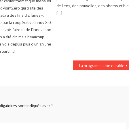
ier cahier thématique mensuel
de liens, des nouvelles, des photos et bi
zoPointZéro qui traite des
[…]
ux à des fins d’affaires»,
e par la coopérative Innov X.0.
 savoir-faire et de l’innovation
 a été dit, mais beaucoup
Je vois depuis plus d’un an une
a part […]
La programmation durable
ligatoires sont indiqués avec
*