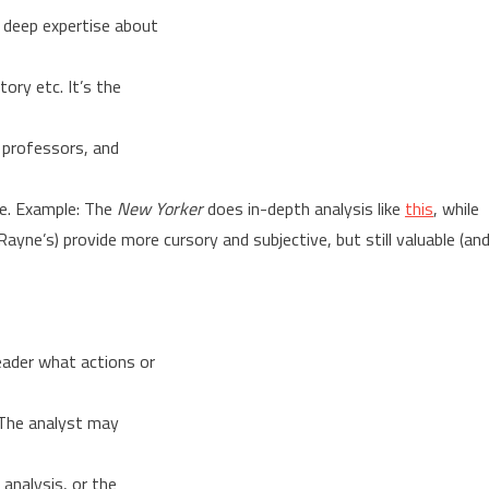
r deep expertise about
tory etc. It’s the
 professors, and
ge. Example: The
New Yorker
does in-depth analysis like
this
, while
ayne’s) provide more cursory and subjective, but still valuable (an
eader what actions or
. The analyst may
 analysis, or the