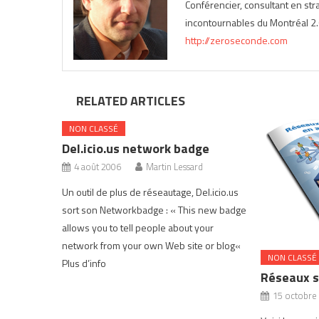
Conférencier, consultant en st
incontournables du Montréal 2.0
http://zeroseconde.com
RELATED ARTICLES
NON CLASSÉ
Del.icio.us network badge
4 août 2006
Martin Lessard
Un outil de plus de réseautage, Del.icio.us
sort son Networkbadge : « This new badge
allows you to tell people about your
network from your own Web site or blog«
NON CLASSÉ
Plus d’info
Réseaux s
15 octobre