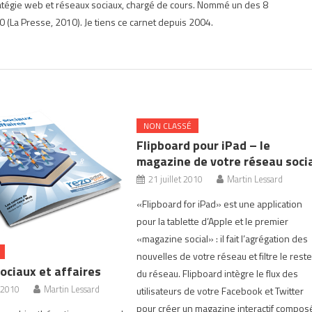
ratégie web et réseaux sociaux, chargé de cours. Nommé un des 8
 (La Presse, 2010). Je tiens ce carnet depuis 2004.
NON CLASSÉ
Flipboard pour iPad – le
magazine de votre réseau soci
21 juillet 2010
Martin Lessard
«Flipboard for iPad» est une application
pour la tablette d’Apple et le premier
«magazine social» : il fait l’agrégation des
nouvelles de votre réseau et filtre le rest
ociaux et affaires
du réseau. Flipboard intègre le flux des
 2010
Martin Lessard
utilisateurs de votre Facebook et Twitter
pour créer un magazine interactif compos