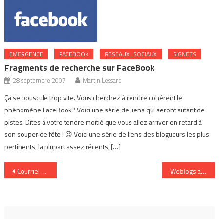
EMERGENCE
FACEBOOK
RESEAUX_SOCIAUX
SIGNETS
Fragments de recherche sur FaceBook
28 septembre 2007
Martin Lessard
Ça se bouscule trop vite. Vous cherchez à rendre cohérent le
phénomène FaceBook? Voici une série de liens qui seront autant de
pistes. Dites à votre tendre moitié que vous allez arriver en retard à
son souper de fête ! 😉 Voici une série de liens des blogueurs les plus
pertinents, la plupart assez récents, […]
Navigation
Courriel à RSS
Weblogs als Business Anwendung
de
l’article