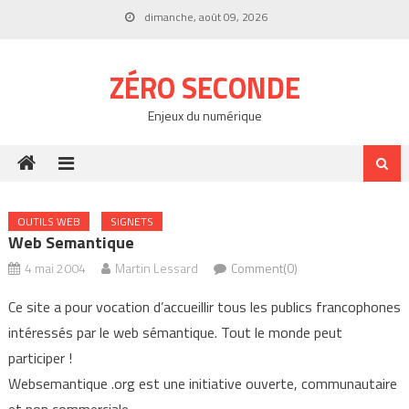
Skip
dimanche, août 09, 2026
to
content
ZÉRO SECONDE
Enjeux du numérique
OUTILS WEB
SIGNETS
Web Semantique
4 mai 2004
Martin Lessard
Comment(0)
Ce site a pour vocation d’accueillir tous les publics francophones
intéressés par le web sémantique. Tout le monde peut
participer !
Websemantique .org est une initiative ouverte, communautaire