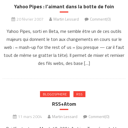
Yahoo Pipes : l’aimant dans la botte de foin
20 février 2007
Martin Lessard
Comment(0)
Yahoo Pipes, sorti en Beta, me semble être un de ces outils
majeurs qui donnent le ton aux changements en cours sur le
web : « mash-up for the rest of us » (ou presque — car il faut
tout de même se gratter la tête). Il permet de mixer et remixer
des fils webs, des base […]
BLOGOSPHERE
RSS
RSS+Atom
11 mars 2004
Martin Lessard
Comment(0)