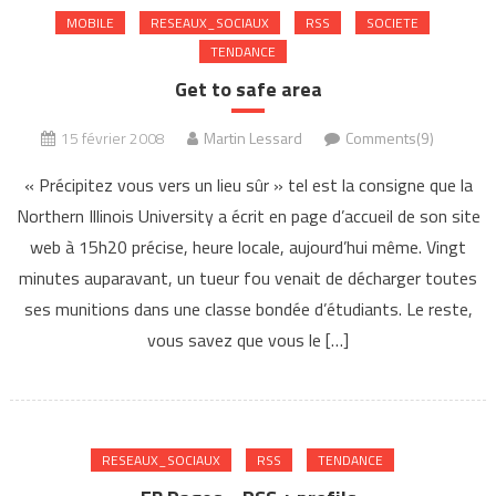
MOBILE
RESEAUX_SOCIAUX
RSS
SOCIETE
TENDANCE
Get to safe area
15 février 2008
Martin Lessard
Comments(9)
« Précipitez vous vers un lieu sûr » tel est la consigne que la
Northern Illinois University a écrit en page d’accueil de son site
web à 15h20 précise, heure locale, aujourd’hui même. Vingt
minutes auparavant, un tueur fou venait de décharger toutes
ses munitions dans une classe bondée d’étudiants. Le reste,
vous savez que vous le […]
RESEAUX_SOCIAUX
RSS
TENDANCE