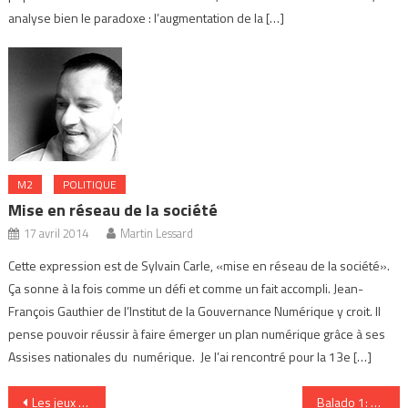
analyse bien le paradoxe : l’augmentation de la […]
M2
POLITIQUE
Mise en réseau de la société
17 avril 2014
Martin Lessard
Cette expression est de Sylvain Carle, «mise en réseau de la société».
Ça sonne à la fois comme un défi et comme un fait accompli. Jean-
François Gauthier de l’Institut de la Gouvernance Numérique y croit. Il
pense pouvoir réussir à faire émerger un plan numérique grâce à ses
Assises nationales du numérique. Je l’ai rencontré pour la 13e […]
Navigation
Les jeux vidéos comme «10e Art»
Balado 1: La tablette