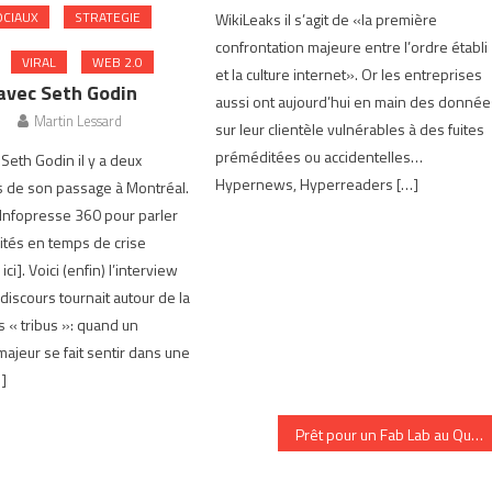
CIAUX
STRATEGIE
WikiLeaks il s’agit de «la première
confrontation majeure entre l’ordre établi
VIRAL
WEB 2.0
et la culture internet». Or les entreprises
avec Seth Godin
aussi ont aujourd’hui en main des donnée
Martin Lessard
sur leur clientèle vulnérables à des fuites
préméditées ou accidentelles…
 Seth Godin il y a deux
Hypernews, Hyperreaders […]
s de son passage à Montréal.
à Infopresse 360 pour parler
tés en temps de crise
ci]. Voici (enfin) l’interview
 discours tournait autour de la
 « tribus »: quand un
jeur se fait sentir dans une
…]
Prêt pour un Fab Lab au Québec?