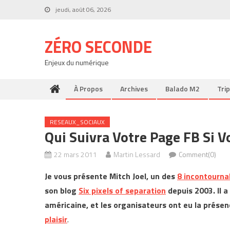
Skip
jeudi, août 06, 2026
to
content
ZÉRO SECONDE
Enjeux du numérique
À Propos
Archives
Balado M2
Trip
RESEAUX_SOCIAUX
Qui Suivra Votre Page FB Si 
22 mars 2011
Martin Lessard
Comment(0)
Je vous présente Mitch Joel, un des
8 incontourna
son blog
Six pixels of separation
depuis 2003. Il 
américaine, et les organisateurs ont eu la présen
plaisir
.