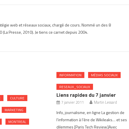
ratégie web et réseaux sociaux, chargé de cours. Nommé un des 8
 (La Presse, 2010). Je tiens ce carnet depuis 2004.
INFORMATION
MÉDIAS SOCIAUX
RESEAUX_SOCIAUX
Liens rapides du 7 janvier
E
CULTURE
7 janvier 2011
Martin Lessard
MARKETING
Info, journalisme, en ligne La gestion de
l’information à l’ère de Wikileaks… et ses
MONTREAL
dilemmes [Paris Tech Review]Avec