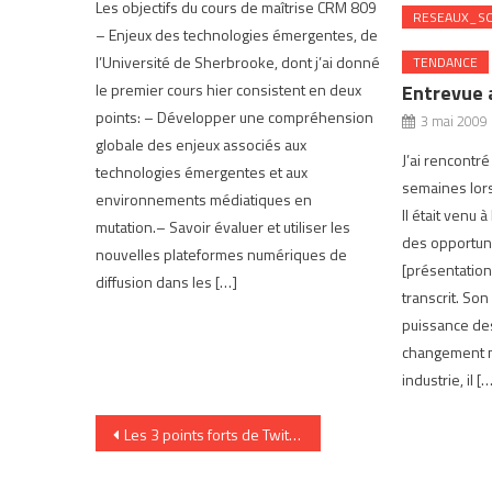
Les objectifs du cours de maîtrise CRM 809
RESEAUX_SO
– Enjeux des technologies émergentes, de
l’Université de Sherbrooke, dont j’ai donné
TENDANCE
le premier cours hier consistent en deux
Entrevue 
points: – Développer une compréhension
3 mai 2009
globale des enjeux associés aux
J’ai rencontré
technologies émergentes et aux
semaines lor
environnements médiatiques en
Il était venu 
mutation.– Savoir évaluer et utiliser les
des opportuni
nouvelles plateformes numériques de
[présentation i
diffusion dans les […]
transcrit. Son
puissance des
changement ma
industrie, il [
Navigation
Les 3 points forts de Twitter
de