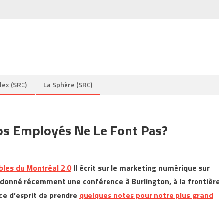
lex (SRC)
La Sphère (SRC)
Vos Employés Ne Le Font Pas?
bles du Montréal 2.0
Il écrit
sur le marketing numérique
sur
a donné récemment une conférence à Burlington, à la frontièr
ce d’esprit de prendre
quelques notes pour notre plus grand